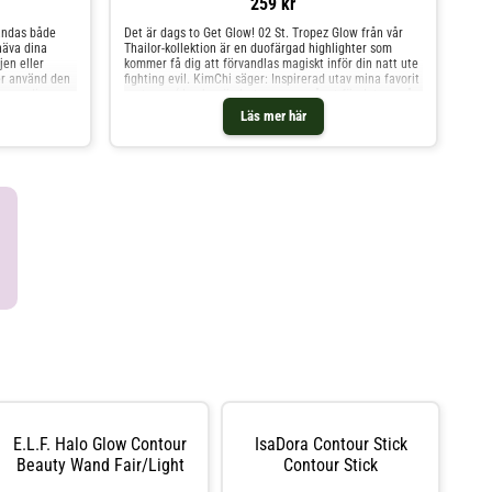
259 kr
ändas både
Det är dags to Get Glow! 02 St. Tropez Glow från vår
häva dina
Thailor-kollektion är en duofärgad highlighter som
jen eller
kommer få dig att förvandlas magiskt inför din natt ute
er använd den
fighting evil. KimChi säger: Inspirerad utav mina favorit
uera dina
cartoons (Jag har ändrat namnen något för det var så
bart och
jag uttalade dem och pga juridiska skäl tihi). Se hur du
Läs mer här
n.Djup med
förvandlas till en magisk gudinna med dessa underbara
ra sticket
nyanser. • Cruelty Free• Vegan• Sulfate Free• PEGs
dutta sedan
Free• Paraben Free• Phthalates Free8 g KimChi Chic
orste. HICKAP
Thailor Get Glow Powder Highlighter/Contour St.Tropez
Chocolate
Glow
E.l.f. Halo Glow Contour
IsaDora Contour Stick
Beauty Wand Fair/Light
Contour Stick