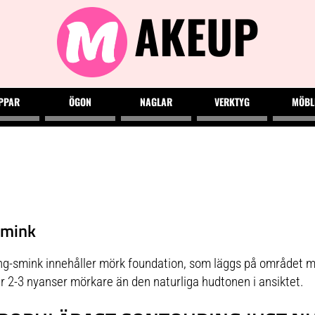
AKEUP
PPAR
ÖGON
NAGLAR
VERKTYG
MÖBL
smink
ng-smink innehåller mörk foundation, som läggs på området man
r 2-3 nyanser mörkare än den naturliga hudtonen i ansiktet.