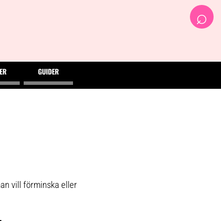
⌕
ER
GUIDER
 vill förminska eller