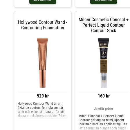
på dina egna behov. Färgnyanserna
i paletten är mångsidiga, perfekta
för olika hudtyper och ger hyn en
naturlig lyster.
Milani Cosmetic Conceal +
Hollywood Contour Wand -
Perfect Liquid Contour
Contouring Foundation
Contour Stick
529 kr
160 kr
Hollywood Contour Wand är en
flytande contour-formula som är
Jämför priser
tunn och enkel att tona ut för att
skapa ett skulpterat ansikte. Få en
Milani Conceal + Perfect Liquid
omedelbar Hollywood-effekt med
Contour ger dig en felfri, upplyft
bara ett svep över kindernas
look med bara en applicering! Den
gropar! FÖRDELAR: - Kudd-
lätta formulan blandas och byggs