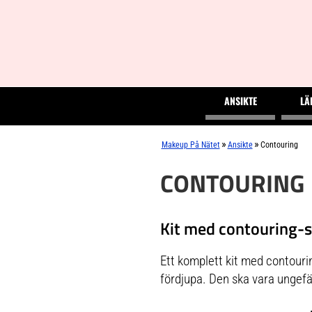
ANSIKTE
LÄ
»
»
Makeup På Nätet
Ansikte
Contouring
CONTOURING
Kit med contouring-
Ett komplett kit med contouri
fördjupa. Den ska vara ungefä