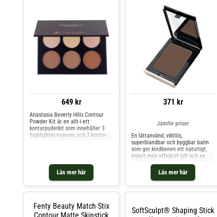
649 kr
371 kr
Anastasia Beverly Hills Contour
Powder Kit är en allt-i-ett
Jämför priser
konturpuderkit som innehåller 3
highlighter-nyanser och 3 kontur-
En lättanvänd, viktlös,
nyanser i matt och skimrande
superblandbar och byggbar balm
finish. Med Anastasia Beverly Hills
som ger kindbenen ett naturligt,
innovativa pressade puder låter
enkelt men effektivt lyft och en
denna palett av professionell
skulpterad look.
kvalitet dig enkelt ljusa upp, forma
Läs mer här
Läs mer här
och korrigera med sömlös finish.
Det fint malda pudret ger byggbar
täckning och blandar sig smidigt
medan de fäster sig på huden,
vilket gör det enkelt att skapa
Fenty Beauty Match Stix
SoftSculpt® Shaping Stick
oändliga makeup-looker för
Contour Matte Skinstick
ansikte, ögon och kropp.