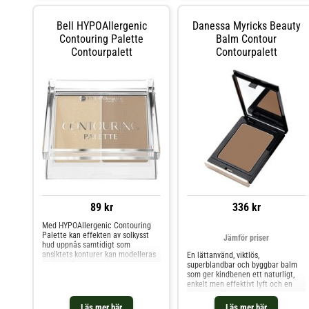
highlighting hemma - välj en
mörkare nyans där du vill
förminska och en ljusare där du vill
Bell HYPOAllergenic
Danessa Myricks Beauty
lyfta fram dina drag.
Contouring Palette
Balm Contour
Contourpalett
Contourpalett
89 kr
336 kr
Med HYPOAllergenic Contouring
Palette kan effekten av solkysst
Jämför priser
hud uppnås samtidigt som
ansiktets konturer kan modelleras
En lättanvänd, viktlös,
perfekt. Tack vare den intensiva
superblandbar och byggbar balm
pigmenteringen är den lätt att
som ger kindbenen ett naturligt,
blanda och ger en gradvis
enkelt men effektivt lyft och en
täckning. Den ger både en subtil
skulpterad look.
och en intensiv effekt - beroende
Läs mer här
Läs mer här