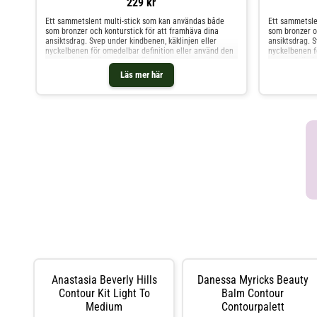
229 kr
Ett sammetslent multi-stick som kan användas både
Ett sammetsle
som bronzer och konturstick för att framhäva dina
som bronzer o
ansiktsdrag. Svep under kindbenen, käklinjen eller
ansiktsdrag. S
nyckelbenen för omedelbar definition eller använd den
nyckelbenen f
som en krämig ögonskugga för att accentuera dina
som en krämig
ögon. Den byggbara formulan ger ett hållbart och
ögon. Den byg
Läs mer här
effektfullt resultat som håller hela dagen.Medium med
effektfullt re
varm underton (matt) Användning:Applicera sticket
med kall unde
direkt på huden eller med en tät borste, dutta sedan
direkt på hude
med fingrarna, med svamp eller med en borste. HICKAP
med fingrarna
The Wonder Stick Bronze & Contour Golden Truffle
The Wonder St
Anastasia Beverly Hills
Danessa Myricks Beauty
Contour Kit Light To
Balm Contour
Medium
Contourpalett