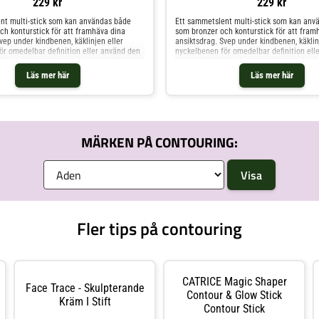
229 kr
229 kr
nt multi-stick som kan användas både
Ett sammetslent multi-stick som kan anv
ch konturstick för att framhäva dina
som bronzer och konturstick för att fram
vep under kindbenen, käklinjen eller
ansiktsdrag. Svep under kindbenen, käklin
ör omedelbar definition eller använd den
nyckelbenen för omedelbar definition ell
 ögonskugga för att accentuera dina
som en krämig ögonskugga för att accent
gbara formulan ger ett hållbart och
ögon. Den byggbara formulan ger ett håll
Läs mer här
Läs mer här
sultat som håller hela dagen.Ljus-medium
effektfullt resultat som håller hela dage
rton (matt) Användning:Applicera sticket
varm underton (matt) Användning:Applice
n eller med en tät borste, dutta sedan
direkt på huden eller med en tät borste, 
, med svamp eller med en borste. HICKAP
med fingrarna, med svamp eller med en b
ick Bronze & Contour Icy Chai
The Wonder Stick Bronze & Contour Hot 
MÄRKEN PÅ CONTOURING:
Fler tips på contouring
CATRICE Magic Shaper
Face Trace - Skulpterande
Contour & Glow Stick
Kräm I Stift
Contour Stick