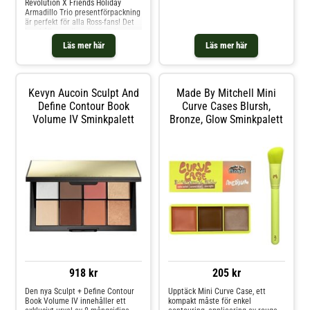
Revolution X Friends Holiday
mand Oplev luksusen ved Rituals
Lip Kit
Armadillo Trio presentförpackning
Homme Large Giftset, en
är perfekt för alla Ross-fans! Det
omhyggeligt sammensat
innehåller en ögonbrynsgel, en
kollektion skabt specifikt til den
flytande bronzer för den perfekta
Läs mer här
Läs mer här
glöden och ett läppbalsam för
vårdade, mjuka läppar.
Kevyn Aucoin Sculpt And
Made By Mitchell Mini
Define Contour Book
Curve Cases Blursh,
Volume IV Sminkpalett
Bronze, Glow Sminkpalett
918 kr
205 kr
Den nya Sculpt + Define Contour
Upptäck Mini Curve Case, ett
Book Volume IV innehåller ett
kompakt måste för enkel