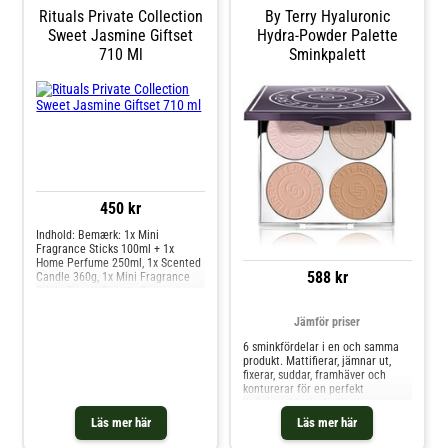
puderformlerna har utformats för
någon du tycker om!
Rituals Private Collection
By Terry Hyaluronic
att enkelt kunna blandas och
Sweet Jasmine Giftset
Hydra-Powder Palette
mixas, så att du kan gå från subtilt
710 Ml
Sminkpalett
till highlightigt med bara en
palett.
450 kr
Indhold: Bemærk: 1x Mini
Fragrance Sticks 100ml + 1x
Home Perfume 250ml, 1x Scented
588 kr
Candle 360g, 1x Mini Fragrance
Stick. Rituals Private Collection
Sweet Jasmine Giftset Forkæl dig
selv eller en, du holder af, med det
Jämför priser
betagende Rituals Private
6 sminkfördelar i en och samma
Collection Sweet Jasmine Giftset
produkt. Mattifierar, jämnar ut,
- en luksuriøs koll
fixerar, suddar, framhäver och
konturerar för en perfekt
definierad look. 4 silkeslena,
matta puder. Skir, byggbar
Läs mer här
Läs mer här
täckning. Finns i 2 harmonierFair-
Medium och Medium-Dark.