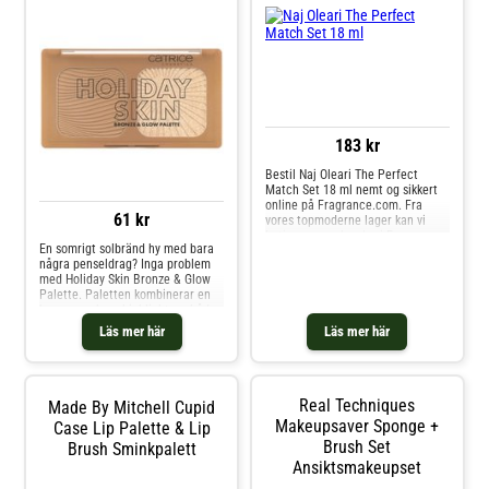
183 kr
Bestil Naj Oleari The Perfect
Match Set 18 ml nemt og sikkert
online på Fragrance.com. Fra
61 kr
vores topmoderne lager kan vi
betjene vores kunder i Europa
En somrigt solbränd hy med bara
hurtigt og effektivt. Vi tilbyder en
några penseldrag? Inga problem
bred vifte af Naj Oleari-produkter
med Holiday Skin Bronze & Glow
såsom Naj Oleari The Perfect
Palette. Paletten kombinerar en
Match Set 18 ml.
bronzer och en highlighter - båda
har en lätt, mjuk konsistens som
Läs mer här
Läs mer här
är lätt att applicera och blanda.
En look som nyss hemkommen
från semestern? Ja, absolut. De
mörkare och ljusare färgerna är
också perfekta för att framhäva
Real Techniques
Made By Mitchell Cupid
ansiktets konturer. - Bronzer &
Makeupsaver Sponge +
Case Lip Palette & Lip
highlighter i en och samma palett
Brush Set
Brush Sminkpalett
- Lätt, mjuk konsistens med hög
pigmentering - För en solkysst hy
Ansiktsmakeupset