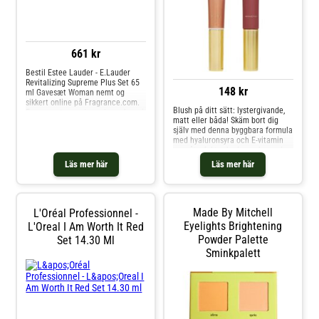
ljus, medium och mörk hud, vilket
gör den perfekt för alla skönheter.
661 kr
Bestil Estee Lauder - E.Lauder
Revitalizing Supreme Plus Set 65
148 kr
ml Gavesæt Woman nemt og
sikkert online på Fragrance.com.
Blush på ditt sätt: lystergivande,
Fra vores topmoderne lager kan vi
matt eller båda! Skäm bort dig
betjene vores kunder i Europa
själv med denna byggbara formula
hurtigt og effektivt. Vi tilbyder en
med hyaluronsyra och E-vitamin
bred vifte af Estee Lauder-
som återfuktar huden och ger den
produkter såsom Estee Lauder -
en vacker färgklick på samma
E.Lauder Revitalizi
Läs mer här
Läs mer här
gång!
Made By Mitchell
L'Oréal Professionnel -
Eyelights Brightening
L'Oreal I Am Worth It Red
Powder Palette
Set 14.30 Ml
Sminkpalett