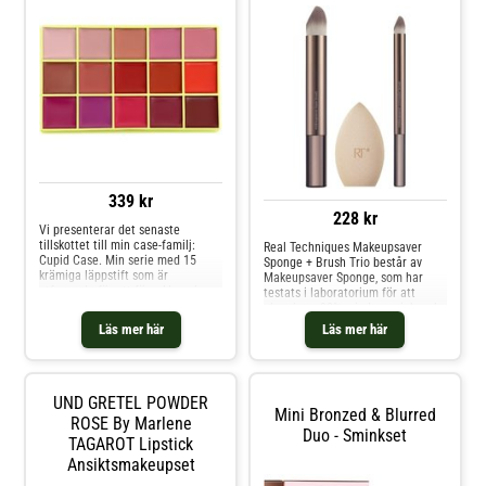
339 kr
228 kr
Vi presenterar det senaste
tillskottet till min case-familj:
Real Techniques Makeupsaver
Cupid Case. Min serie med 15
Sponge + Brush Trio består av
krämiga läppstift som är
Makeupsaver Sponge, som har
utformade för att förenkla och
testats i laboratorium för att
minimera din läppvårdsrutin.
absorbera 90% mindre smink, och
Visionen bakom Cupid Case var
2 täta borstar som speglar formen
Läs mer här
Läs mer här
att ge en professionell MUA-
på din fingertopp för sömlös,
upplevelse till sminknybörjare.
naturlig blandning.
Cupid Case innehåller våra
ikoniska Mattitude- och Rose
Garden-formler, den här gången i
UND GRETEL POWDER
form av två paletter för de mest
Mini Bronzed & Blurred
ROSE By Marlene
praktiska och krämiga
Duo - Sminkset
TAGAROT Lipstick
läppkombinationerna hittills. De
15 nyanserna i våra två första
Ansiktsmakeupset
Cupid Cases sträcker sig från