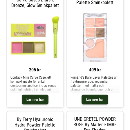
Palette Sminkpalett
Bronze, Glow Sminkpalett
205 kr
409 kr
Upptäck Mini Curve Case, ett
Rom&nd's Bare Layer Palettes är
kompakt måste för enkel
fruktinspirerade, veganska
contouring, applicering av rouge
paletter med matta och
och highlighting i en elegant
skimrande ögonskuggor och en
palett. Inspirerad av vår
rouge. De ultrafina pulvren ger en
ursprungliga Curve Case har
silkeslen, högpigmenterad och
Läs mer här
Läs mer här
denna 3-färgade krämpalett
långvarig textur som är lätt att
noggrant formulerats för varje
applicera och blanda - för mjuka,
hudton och innehåller en bronzer,
sömlösa looker. Bare Layer
rouge och highlighter för att
Palettes erbjuder både varma och
enkelt konturera och framhäva din
kalla färgvärldar och möjliggör en
UND GRETEL POWDER
By Terry Hyaluronic
hy. Samma krämiga, blandbara
naturlig makeup för olika
ROSE By Marlene IMBE
Hydra-Powder Palette
formula som du älskar - nu i
hudtoner. De matta nyanserna