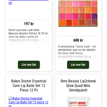
karaktär som lämnar en elegant,
oförglömlig eftersmak.
197 kr
Bestil Lancome Lash Idole
Mascara Routine Giftset 38.70 ml
nemt og sikkert online på
688 kr
Fragrance.com. Fra vores
topmoderne lager kan vi betjene
Vi presenterar "Curve Case" - ett
vores kunder i Europa hurtigt og
sminkmåste som tar din skönhet
effektivt. Vi tilbyder en bred vifte
till nästa nivå! Denna
af Lancome-produkter såsom
extraordinära produkt har en
Lancome Lash Idole Mascara
härlig, glansig krämformula som
Routine Giftset 38.70 ml.
ger dig en strålande och fräsch
Läs mer här
Läs mer här
hy. Med 4 fantastiska brons- och
konturnyanser inspirerade av den
ikoniska "Blursh Bronzed"-
kollektionen kan du enkelt
skulptera och definiera dina drag
Babor Doctor Essential
Rms Beauty Lip2cheek
för att uppnå den solkyssta look
Care Lip Balm Set 12
Glow Quad Mini
du önskar. Och det är inte allt, för
Piece 12 Pc
Sminkpalett
Curve Case innehåller också 4
välkända rouge-nyanser som ger
en antydan till naturlig rouge på
kinderna och ger dig en rosig och
ungdomlig lyster. The Curve Case
är utformad för att passa alla