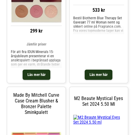
533 kr
Bestil Biotherm Blue Therapy Set
Gavesæt 77 ml Woman nemt og
sikkert online på Fragrance.com.
299 kr
Fra vores topmoderne lager kan vi
betjene vores kunder i Europa
hurtigt og effektivt. Vi tilbyder en
bred vifte af Biotherm-produkter
Jämför priser
såsom Biotherm Blue Therapy Set
För att fira IDUN Minerals 15-
Gavesæt 77 ml Woman.
årsjubileum presenterar vi en
ansiktspalett i begränsad upplaga
som ger en varm, strålande lyster
till alla hudtoner och alla
tillfällen. Denna bronsfärgade,
Läs mer här
Läs mer här
lystergivande trio innehåller en
silkeslen highlighter, ett mjukt
bärrouge och en solkysst bronzer.
Med paletten kan du skapa
konturer, ljusa upp och tillföra
Made By Mitchell Curve
M2 Beaute Mystical Eyes
naturlig värme med bara en
Case Cream Blusher &
applicering. Oavsett om du
Set 2024 5.50 Ml
Bronzer Palette
föredrar en mjuk vardagsglöd eller
en mer definierad, strålande look
Sminkpalett
kommer den här allt-i-ett-paletten
att bli din nya favorit.