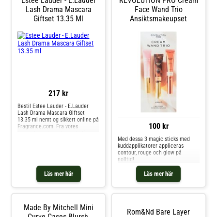
Estee Lauder - E.Lauder
REVOLUTION PRO Cream
Lash Drama Mascara
Face Wand Trio
Giftset 13.35 Ml
Ansiktsmakeupset
217 kr
Bestil Estee Lauder - E.Lauder
Lash Drama Mascara Giftset
13.35 ml nemt og sikkert online på
100 kr
Fragrance.com. Fra vores
topmoderne lager kan vi betjene
Med dessa 3 magic sticks med
vores kunder i Europa hurtigt og
kuddapplikatorer appliceras
effektivt. Vi tilbyder en bred vifte
contour, rouge och glow på
af Estee Lauder-produkter såsom
nolltid!
Estee Lauder - E.Lauder Lash
Drama Mascara Gifts
Läs mer här
Läs mer här
Made By Mitchell Mini
Rom&nd Bare Layer
Curve Cases Blursh,