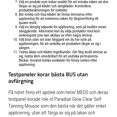
Välj en produkt som torkar snabbt för att minska risken att den
färgar av sig på kläder och sängkläder. Kontrollera
produktbeskrivningen för torktider.
Bär mörka och lösa kläder de första timmarna efter
applicering för att minimera risken för färgöverföring till
ljusare textil.
Välj en lämplig tidpunkt för applicering, som på kvällen innan
sänggående. Alternativt kan du välja produkter med kort
verkningstid som kan sköljas av efter några timmar.
Välj brun utan sol utan färggard om du har rutin på
appliceringen, för att undvika att produkten färgar av sig i
sängen.
Tvätta lakan och kläder regelbundet. Om färg ändå smetar av
sig, tvätta dem omedelbart för att undvika permanenta
fläckar. Använd mörka sovkläder för första natten efter
applicering.
Testpaneler korar bästa BUS utan
avfärgning
På nätet finns ett apotek som heter MEDS och deras
testpanel korade Isle of Paradise Glow Clear Self
Tanning Mousse som den bästa när det gäller enkel
applicering, utan att färga av sig på lakan och