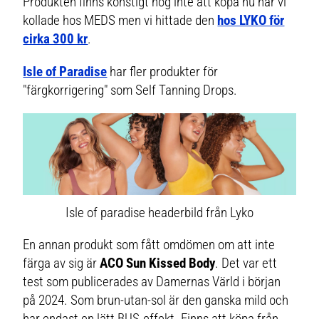
Produkten finns konstigt nog inte att köpa nu när vi
kollade hos MEDS men vi hittade den
hos LYKO för
cirka 300 kr
.
Isle of Paradise
har fler produkter för
"färgkorrigering" som Self Tanning Drops.
Isle of paradise headerbild från Lyko
En annan produkt som fått omdömen om att inte
färga av sig är
ACO Sun Kissed Body
. Det var ett
test som publicerades av Damernas Värld i början
på 2024. Som brun-utan-sol är den ganska mild och
har endast en lätt BUS-effekt. Finns att köpa från