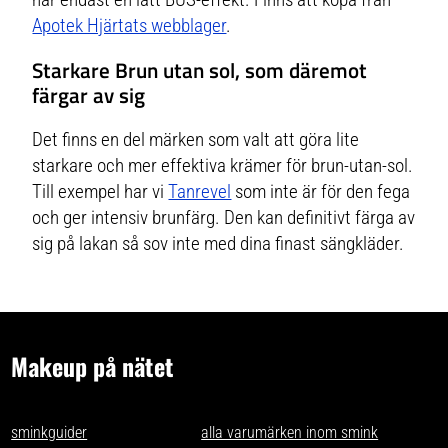
Apotek Hjärtats webblager
.
Starkare Brun utan sol, som däremot
färgar av sig
Det finns en del märken som valt att göra lite
starkare och mer effektiva krämer för brun-utan-sol.
Till exempel har vi
Tanrevel
som inte är för den fega
och ger intensiv brunfärg. Den kan definitivt färga av
sig på lakan så sov inte med dina finast sängkläder.
Makeup på nätet
- tips och idéer för oss som gillar makeup på nätet. Vi skriver
sminkguider
och listar nästan
alla varumärken inom smink
som går