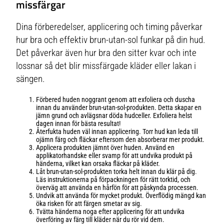
missfärgar
Dina förberedelser, applicering och timing påverkar
hur bra och effektiv brun-utan-sol funkar på din hud.
Det påverkar även hur bra den sitter kvar och inte
lossnar så det blir missfärgade kläder eller lakan i
sängen.
Förbered huden noggrant genom att exfoliera och duscha
innan du använder brun-utan-sol-produkten. Detta skapar en
jämn grund och avlägsnar döda hudceller. Exfoliera helst
dagen innan för bästa resultat!
Återfukta huden väl innan applicering. Torr hud kan leda till
ojämn färg och fläckar eftersom den absorberar mer produkt.
Applicera produkten jämnt över huden. Använd en
applikatorhandske eller svamp för att undvika produkt på
händerna, vilket kan orsaka fläckar på kläder.
Låt brun-utan-sol-produkten torka helt innan du klär på dig.
Läs instruktionerna på förpackningen för rätt torktid, och
överväg att använda en hårfön för att påskynda processen.
Undvik att använda för mycket produkt. Överflödig mängd kan
öka risken för att färgen smetar av sig.
Tvätta händerna noga efter applicering för att undvika
överföring av färg till kläder när du rör vid dem.