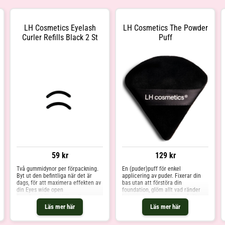
LH Cosmetics Eyelash
LH Cosmetics The Powder
Curler Refills Black 2 St
Puff
59 kr
129 kr
Två gummidynor per förpackning.
En (puder)puff för enkel
Byt ut den befintliga när det är
applicering av puder. Fixerar din
dags, för att maximera effekten av
bas utan att förstöra din
din Eyes wide open
foundation, glöm allt vad ränder
ögonfransböjare. Välj mellan
heter och pressa istället på ditt
orange eller svart gummidyna.
puder försiktigt och mjukt för en
Läs mer här
Läs mer här
perfekt och jämn finish. Även
perfekt för touch-ups under dagen