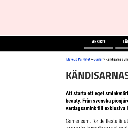
ANSIKTE
LÄ
»
»
Makeup På Nätet
Guider
Kändisarnas Sm
KÄNDISARNA
Att starta ett eget sminkmärk
beauty. Från svenska pionjäre
vardagssmink till exklusiva 
Gemensamt för de flesta är at