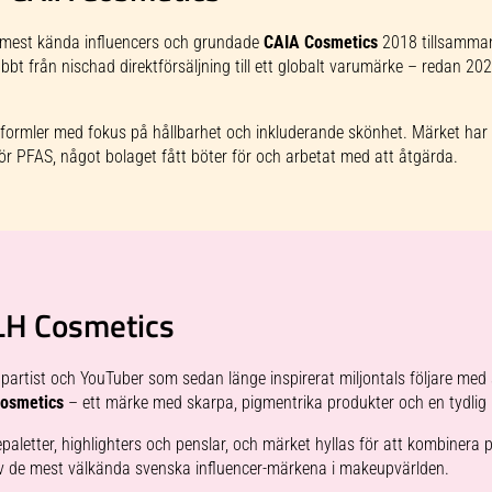
s mest kända influencers och grundade
CAIA Cosmetics
2018 tillsamma
bt från nischad direktförsäljning till ett globalt varumärke – redan 202
 formler med fokus på hållbarhet och inkluderande skönhet. Märket ha
 för PFAS, något bolaget fått böter för och arbetat med att åtgärda.
 LH Cosmetics
artist och YouTuber som sedan länge inspirerat miljontals följare med s
osmetics
– ett märke med skarpa, pigmentrika produkter och en tydlig k
aletter, highlighters och penslar, och märket hyllas för att kombinera p
av de mest välkända svenska influencer-märkena i makeupvärlden.