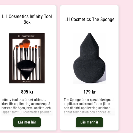
LH Cosmetics Infinity Tool
LH Cosmetics The Sponge
Box
895 kr
179 kr
Infinity tool box är det ultimata
The Sponge är en specialdesignad
kitet för applicering av makeup. 8
applikator utformad för en jämn
borstar för ögon, bryn, ansikte och
och fläckfri applicering av bland
läppar samt LH cosmetics powder
annat foundation och concealer.
puff för den perfekta finishen. Alla
Fukta The Sponge för en lättare
borstar fungerar lika bra med
täckningsgrand alt. använd den
Läs mer här
Läs mer här
puder, flytande och
torr för en mer täckande
krämformuleringar. Borstarna är
applicering. The Sponge är ultimat