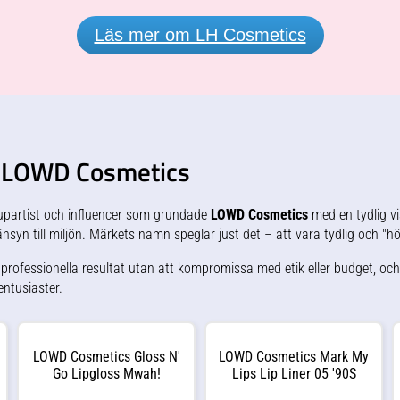
så glöm inte att lägga den i
handväskan efter din
morgonrutin.Vid behov – separera
Läs mer om LH Cosmetics
det yttre höljet och tvätta båda
delar i tvättmaskin 40 grader.
Givetvis går det även bra med
handtvätt. Lägg både delarna på
ditt element för snabbare torkning.
LH cosmetics The Powder Puff
– LOWD Cosmetics
upartist och influencer som grundade
LOWD Cosmetics
med en tydlig vis
syn till miljön. Märkets namn speglar just det – att vara tydlig och "hö
a professionella resultat utan att kompromissa med etik eller budget, oc
ntusiaster.
LOWD Cosmetics Gloss N'
LOWD Cosmetics Mark My
Go Lipgloss Mwah!
Lips Lip Liner 05 '90S