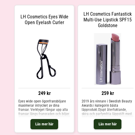
LH Cosmetics Fantastick
LH Cosmetics Eyes Wide
Multi-Use Lipstick SPF15
Open Eyelash Curler
Goldstone
249 kr
259 kr
Eyes wide open ögonfransböjare
2019 års vinnare i Swedish Beauty
maximerar intrycket av dina
Awards i kategorin bästa
fransar. Verktyget fångar upp alla
läpprodukt.Djupt återfuktande,
fransar längs fransraden och böjer
skira och parfymfria läppstift med
dem varsamt. Den mjuka
SPF 15 från Linda Hallberg som
gummidynan och
ger glow! Med den
Läs mer här
Läs mer här
pressmekaniskmen gör den bekväm
multifunktionella formulan kan
och enkel att använda och det
Fantastick Lipstick användas både