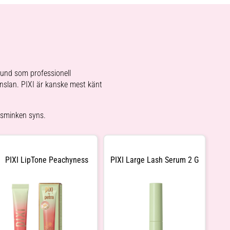
und som professionell
änslan. PIXI är kanske mest känt
t sminken syns.
PIXI LipTone Peachyness
PIXI Large Lash Serum 2 G