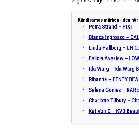
veganska ingredienser eller sk
Kändisarnas märken i den här
Petra Strand – PIXI
Bianca Ingrosso – CA
Linda Hallberg – LH C
Felicia Aveklew – LO
Ida Warg – Ida Warg 
Rihanna – FENTY BE
Selena Gomez – RAR
Charlotte Tilbury – Cha
Kat Von D – KVD Beau