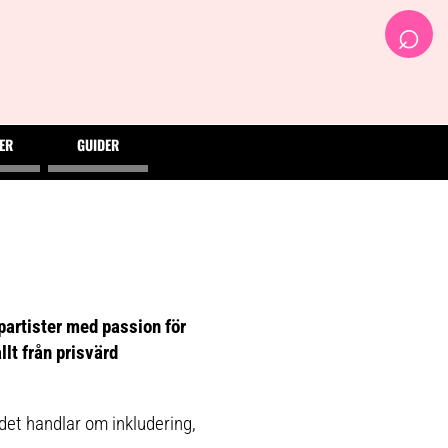
⌕
ER
GUIDER
partister med passion för
lt från prisvärd
det handlar om inkludering,