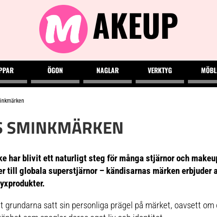
AKEUP
PPAR
ÖGON
NAGLAR
VERKTYG
MÖBL
inkmärken
S SMINKMÄRKEN
e har blivit ett naturligt steg för många stjärnor och makeu
r till globala superstjärnor – kändisarnas märken erbjuder al
lyxprodukter.
t grundarna satt sin personliga prägel på märket, oavsett om 