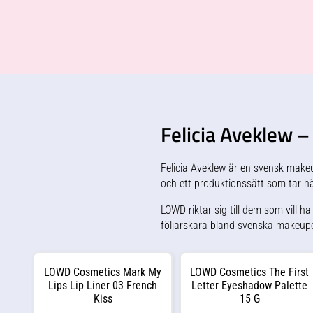
ergonomiska handtaget ger
som läppstift och som krämrouge
stabilitet och kontroll i rörelsen.
på kinderna. Fantastick Lipstick är
Nickelfri.Innehåller en extra
veganska. Förutom att Fantastick
gummidyna.
Lipstick är både läppstift och
krämrouge i ett är de även ett
fantastiskt komplement till liquid
lipsticks och till våra Crayons.
Toppa ditt liquid lipstick eller
Crayons med Fantastick Lipstick
när läpparna känns torra för
maximal återfuktning, lyster och
solskydd. (Underton kan komma att
ändras beroende på läpparnas
Felicia Aveklew 
egen färg). LH cosmetics
Fantastick Multi-use Lipstick
SPF15 Goldstone
Felicia Aveklew är en svensk make
och ett produktionssätt som tar hän
LOWD riktar sig till dem som vill h
följarskara bland svenska makeupe
LOWD Cosmetics Mark My
LOWD Cosmetics The First
Lips Lip Liner 03 French
Letter Eyeshadow Palette
Kiss
15 G