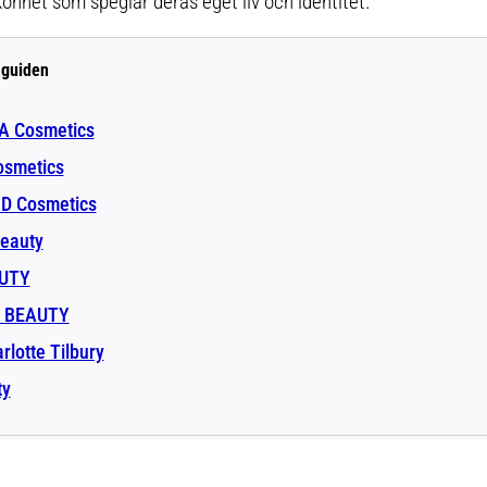
önhet som speglar deras eget liv och identitet.
 guiden
IA Cosmetics
osmetics
WD Cosmetics
Beauty
AUTY
E BEAUTY
rlotte Tilbury
ty