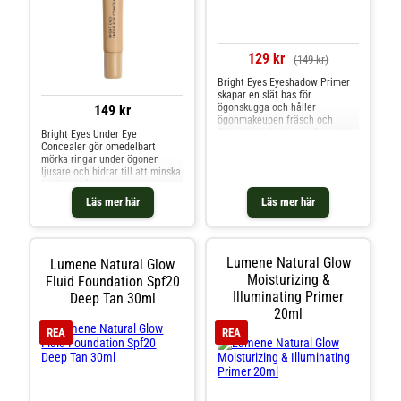
sikt. Vegansk.Applicera flera
droppar concealer under ögat,
särskilt på områden med blå
undertoner. Använd ett finger
129 kr
för att applicera concealern på
(149 kr)
huden med duttande rörelser.
Bright Eyes Eyeshadow Primer
Det ökar blodcirkulationen och
skapar en slät bas för
bidrar till att minska svullnaden
ögonskugga och håller
kring ögonen. Undvik att gnugga
149 kr
ögonmakeupen fräsch och
in concealern eftersom det
färgstark hela dagen. Den slätar
skadar den ömtåliga huden
Bright Eyes Under Eye
ut ögonlockets hud till en
kring ögonen. Lumene Bright
Concealer gör omedelbart
perfekt bas för jämn applicering
Eyes Under Eye Concealer 5 ml
mörka ringar under ögonen
av ögonskugga och maximalt
ljusare och bidrar till att minska
färgresultat. Den oparfymerade
svullnad så att huden runt
primern innehåller fuktgivande
ögonen ser klarare och yngre ut.
Läs mer här
Läs mer här
arktiskt källvatten, utjämnande
Den noggrant utvalda
ekologisk nordisk björksav och
aprikosnyansen korrigerar och
lystergivande nordiska hjortron,
neutraliserar de blå tonerna i
som hjälper till att återfukta
mörka ringar för en jämnare
och ge huden ett strålande
hudton. Den superkrämiga,
Lumene Natural Glow
Lumene Natural Glow
ungdomligt och friskt utseende.
oparfymerade
Moisturizing &
Fluid Foundation Spf20
Vegansk. Återvunnen plast har
sammansättningen innehåller
Illuminating Primer
använts i tillverkningen av
Deep Tan 30ml
fuktgivande arktiskt källvatten,
flaskan och korken. 5ml
utjämnande ekologisk nordisk
20ml
björksav och lystergivande
REA
REA
nordiska hjortron. Återfuktar
och ljusar upp huden, så att fina
linjer och mörka ringar runt
ögonen blir mindre synliga på
sikt. Vegansk.