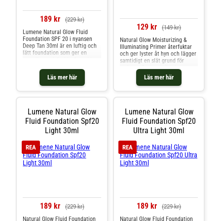
189 kr
(229 kr)
129 kr
(149 kr)
Lumene Natural Glow Fluid
Foundation SPF 20 i nyansen
Natural Glow Moisturizing &
Deep Tan 30ml är en luftig och
Illuminating Primer återfuktar
lätt foundation som ger en
och ger lyster åt hyn och lägger
naturlig osminkad look med inre
samtidigt en slät grund för
lyster. Konsistensen andas och
makeup. Sammansättningen
bygger en jämn hudton utan att
innehåller återfuktande arktiskt
Läs mer här
Läs mer här
kännas mask- eller stelt på
källvatten, utslätande ekologisk
huden. Fördelar med Natural
nordisk björksav och
Glow Fluid Foundation Berikad
lystergivande nordiska hjortron.
med Skinarctic Lumenessence-
Ljusreflekterande pigment ger
komplex med nordiskt
extra lyster. Resultatet blir en
Lumene Natural Glow
Lumene Natural Glow
källvatten, ekologisk björksav
frisk och strålande hy. Perfekt
Fluid Foundation Spf20
Fluid Foundation Spf20
och hjortron för fukt och lyster
för normal till torr hy. 100 %
SPF 20 skyddar huden mot
Light 30ml
Ultra Light 30ml
vegansk. Återvunnen plast har
skadlig UVB-strålning Byggbar
använts i tillverkningen av
täckning från lätt till medelhög
tuben. 20ml
REA
REA
100 % vegansk formula som
passar normal till torr hud
Vilken hudton passar Deep Tan
för? Nyansen är gjord för dig
med mörkare, solbränd hudton
och fungerar både som
vardagsfoundation och till mer
uppklädda tillfällen.
189 kr
189 kr
(229 kr)
(229 kr)
Natural Glow Fluid Foundation
Natural Glow Fluid Foundation