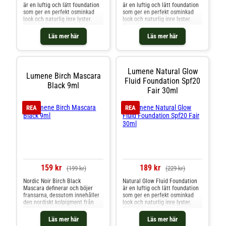
är en luftig och lätt foundation
är en luftig och lätt foundation
som ger en perfekt osminkad
som ger en perfekt osminkad
look och naturlig inre lyster.
look och naturlig inre lyster.
Sammansättningen andas och
Sammansättningen andas och
är berikad med Skinarctic
är berikad med Skinarctic
Läs mer här
Läs mer här
Lumenessence-komplexet som
Lumenessence-komplexet som
innehåller återfuktande nordiskt
innehåller återfuktande nordiskt
källvatten, utslätande ekologisk
källvatten, utslätande ekologisk
nordisk björksav och
nordisk björksav och
lystergivande nordiska hjortron
lystergivande nordiska hjortron
Lumene Natural Glow
Lumene Birch Mascara
för att återfukta och göra huden
för att återfukta och göra huden
Fluid Foundation Spf20
slätare och mer strålande. SPF
slätare och mer strålande. SPF
Black 9ml
Fair 30ml
20 skyddar mot skadlig UVB-
20 skyddar mot skadlig UVB-
strålning. Byggbar täckning. 100
strålning. Byggbar täckning. 100
% vegansk. 30ml
% vegansk. 30ml
REA
REA
159 kr
189 kr
(199 kr)
(229 kr)
Nordic Noir Birch Black
Natural Glow Fluid Foundation
Mascara definerar och böjer
är en luftig och lätt foundation
fransarna, dessutom innehåller
som ger en perfekt osminkad
den nordiskt kolpigment från
look och naturlig inre lyster.
björk för intensivt svarta
Sammansättningen andas och
fransar. Den pigmentrika
är berikad med Skinarctic
Läs mer här
Läs mer här
sammansättningen skapar
Lumenessence-komplexet som