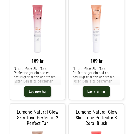
169 kr
169 kr
Natural Glow Skin Tone
Natural Glow Skin Tone
Perfector ger din hud en
Perfector ger din hud en
naturligt frisk ton och fräsch
naturligt frisk ton och fräsch
lyster. Den lätta gelcremen
lyster. Den lätta gelcremen
glider mjukt på huden och ger
glider mjukt på huden och ger
en fräsch finish. Den veganska
en fräsch finish. Den veganska
Läs mer här
Läs mer här
sammansättningen är berikad
sammansättningen är berikad
med återfuktande arktiskt
med återfuktande arktiskt
källvatten, utslätande ekologisk
källvatten, utslätande ekologisk
nordisk björksav och
nordisk björksav och
lystergivande nordiska hjortron
lystergivande nordiska hjortron
Lumene Natural Glow
Lumene Natural Glow
för att återfukta och göra huden
för att återfukta och göra huden
Skin Tone Perfector 2
Skin Tone Perfector 3
slätare och mer strålande.1
slätare och mer strålande.1
Perfect Tan
Coral Blush
Honey Glow - Highlighter2
Honey Glow - Highlighter2
Perfect Tan - Bronzer3 Coral
Perfect Tan - Bronzer3 Coral
Blush - Rouge4 Berry Blush –
Blush - Rouge4 Berry Blush –