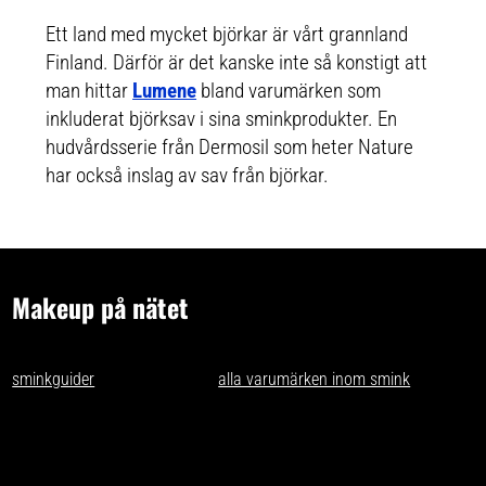
20 skyddar mot skadlig UVB-
arktiskt källvatten, utjämnande
strålning. Byggbar täckning. 100
ekologisk björksav från norra
Ett land med mycket björkar är vårt grannland
% vegansk. 30ml
Europa och uppljusande arktiska
hjortron för att återfukta, lysa
Finland. Därför är det kanske inte så konstigt att
upp och jämna ut huden.
man hittar
Lumene
bland varumärken som
Ljusreflekterande pigment ger
extra lyster.
inkluderat björksav i sina sminkprodukter. En
hudvårdsserie från Dermosil som heter Nature
har också inslag av sav från björkar.
Makeup på nätet
- tips och idéer för oss som gillar makeup på nätet. Vi skriver
sminkguider
och listar nästan
alla varumärken inom smink
som går
att få tag på i Sverige.
Har du förslag och idéer får du gärna kontakta oss på
kontakt@makeuppanatet.se