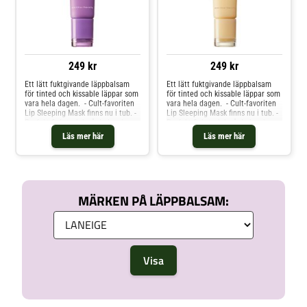
249 kr
249 kr
Ett lätt fuktgivande läppbalsam
Ett lätt fuktgivande läppbalsam
för tinted och kissable läppar som
för tinted och kissable läppar som
vara hela dagen. - Cult-favoriten
vara hela dagen. - Cult-favoriten
Lip Sleeping Mask finns nu i tub. -
Lip Sleeping Mask finns nu i tub. -
Perfekt fickstorlek så du kan ha
Perfekt fickstorlek så du kan ha
med den överallt. - Innehåller
med den överallt. - Innehåller
Läs mer här
Läs mer här
murumuru och sheasmör. - Ger
murumuru och sheasmör. - Ger
fukt och håller hela dagen.Vegan :
fukt och håller hela dagen.Vegan :
Produkter tillverkade med
Produkter tillverkade med
ingredienser med naturligt
ingredienser med naturligt
ursprung.
ursprung.
MÄRKEN PÅ LÄPPBALSAM: