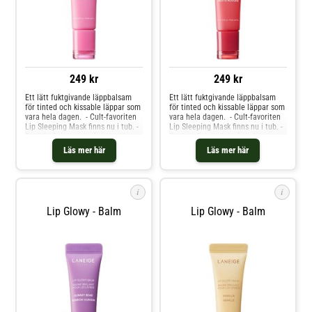
249 kr
249 kr
Ett lätt fuktgivande läppbalsam
Ett lätt fuktgivande läppbalsam
för tinted och kissable läppar som
för tinted och kissable läppar som
vara hela dagen. - Cult-favoriten
vara hela dagen. - Cult-favoriten
Lip Sleeping Mask finns nu i tub. -
Lip Sleeping Mask finns nu i tub. -
Perfekt fickstorlek så du kan ha
Perfekt fickstorlek så du kan ha
med den överallt. - Innehåller
med den överallt. - Innehåller
Läs mer här
Läs mer här
murumuru och sheasmör. - Ger
murumuru och sheasmör. - Ger
fukt och håller hela dagen.Vegan :
fukt och håller hela dagen.Vegan :
Produkter tillverkade med
Produkter tillverkade med
ingredienser med naturligt
ingredienser med naturligt
i
i
ursprung.
ursprung.
Lip Glowy - Balm
Lip Glowy - Balm