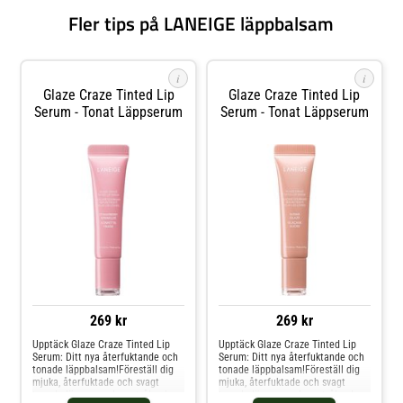
Fler tips på LANEIGE läppbalsam
i
i
Glaze Craze Tinted Lip
Glaze Craze Tinted Lip
Serum - Tonat Läppserum
Serum - Tonat Läppserum
269 kr
269 kr
Upptäck Glaze Craze Tinted Lip
Upptäck Glaze Craze Tinted Lip
Serum: Ditt nya återfuktande och
Serum: Ditt nya återfuktande och
tonade läppbalsam!Föreställ dig
tonade läppbalsam!Föreställ dig
mjuka, återfuktade och svagt
mjuka, återfuktade och svagt
tonade läppar med en strålande
tonade läppar med en strålande