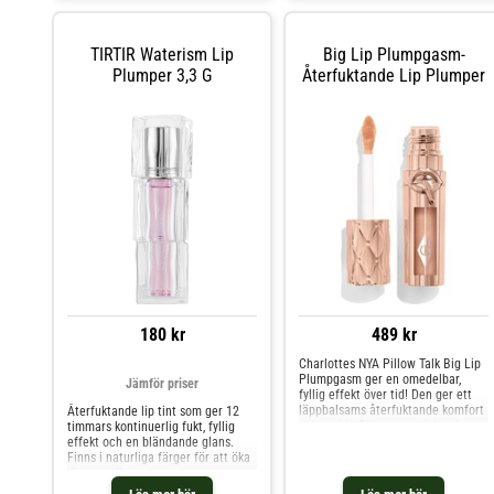
felfritt resultat varje dag.
TIRTIR Waterism Lip
Big Lip Plumpgasm-
Plumper 3,3 G
Återfuktande Lip Plumper
180 kr
489 kr
Charlottes NYA Pillow Talk Big Lip
Plumpgasm ger en omedelbar,
Jämför priser
fyllig effekt över tid! Den ger ett
läppbalsams återfuktande komfort
Återfuktande lip tint som ger 12
och en Lip Plumpers stärkande
timmars kontinuerlig fukt, fyllig
kraft med en vacker rosa Pillow
effekt och en bländande glans.
Talk-effekt. NYANSER: -
Finns i naturliga färger för att öka
Lätt/Medium: Pink nude -
din naturliga
Medium/Djup: Brown berry pink
skönhet.Användning:Applicera