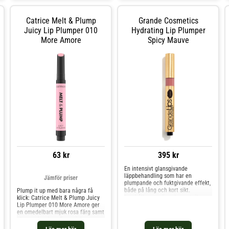
mustig färg Infunderad med
Maracujaolja: rik på essentiella
fettsyror och c-vitamin för slätare
Catrice Melt & Plump
Grande Cosmetics
läppar Druvkärnolja: känd för sina
Juicy Lip Plumper 010
Hydrating Lip Plumper
anti-aging-egenskaper Goji: främjar
kollagenproduktionen och hjälper
More Amore
Spicy Mauve
till att bibehålla hudens fuktVegan
: Produkter tillverkade med
ingredienser med naturligt
ursprung.
63 kr
395 kr
En intensivt glansgivande
läppbehandling som har en
Jämför priser
plumpande och fuktgivande effekt,
både på lång och kort sikt.
Plump it up med bara några få
Innehåller en närande coctail av
klick: Catrice Melt & Plump Juicy
Volulip™ & Hyaluronsyra.
Lip Plumper 010 More Amore ger
NYCKELINGREDIENSERVolulip™:
en omedelbart mjuk rosa färg samt
lugnar en irriterad hud, stimulerar
glans och volym. Den mjuka
kollagenproduktionen och har en
konsistensen glider lätt på