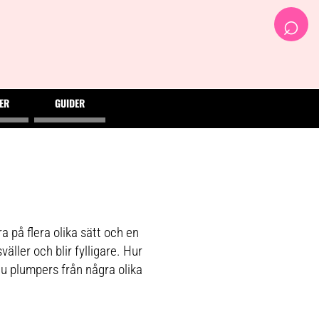
⌕
ER
GUIDER
ra på flera olika sätt och en
ller och blir fylligare. Hur
u plumpers från några olika