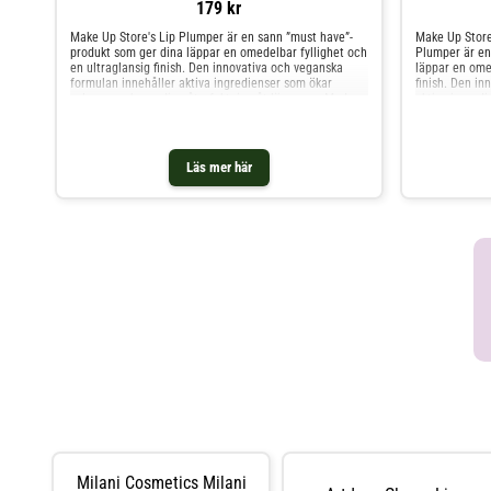
179 kr
Make Up Store's Lip Plumper är en sann ”must have”-
Make Up Store
produkt som ger dina läppar en omedelbar fyllighet och
Plumper är en
en ultraglansig finish. Den innovativa och veganska
läppar en omed
formulan innehåller aktiva ingredienser som ökar
finish. Den in
volymen och ger djup återfuktning åt läpparna. Med
aktiva ingred
ingredienser som Ingefära, Spanskpeppar, Avokadoolja
återfuktning 
och naturliga peptider, ger denna produkt inte bara
Ingefära, Spa
omedelbara resultat vid applicering (upp till 4 timmar)
peptider, ger
utan även långsiktiga fördelar. Lip Plumpern har
resultat vid a
Läs mer här
nämligen en innovativ teknologi, där läppvolymen
långsiktiga fö
förbättras med 40% och ökar återfuktningen med 60%
innovativ tekn
efter 29 dagars användning. Det är en mångsidig och
40% och ökar 
effektiv produkt för vackra, fylliga och välmående
användning. D
läppar. Med tre olika färgnyanser att välja mellan -
för vackra, fy
Sheer Pink, Nude eller Berry - kan du hitta den perfekta
färgnyanser at
nyansen för dig. Användning: Applicera produkten med
Berry - kan du
applikatorn på under- och överläppen och gnugga de
Användning: A
sedan mot varandra. Produkten ger både kortsiktiga
under- och öv
och omedelbara resultat, såväl som långsiktiga
varandra. Pro
fördelar.-Vegansk -High shine/glossy finnish -Tillverkad i
omedelbara res
Italien Make Up Store Lip Plumper Sheer Pink
Vegansk -High 
mlMake Up Sto
Plumper är en
läppar en omed
finish. Den in
aktiva ingred
återfuktning 
Ingefära, Spa
peptider, ger
Milani Cosmetics Milani
resultat vid a