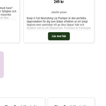
249 kr
must have”-
 fyllighet och
Jämför priser
h veganska
som ökar
Keep it Full Nourishing Lip Plumper är den perfekta
parna. Med
läpprodukten för dig som älskar effekten av ett lyxigt
, Avokadoolja
lipgloss men samtidigt vill ge dina läppar fukt och
 inte bara
mjukhet som av ett läppbalsam. Formulan är framtagen
till 4 timmar)
för att boosta läpparnas egen kollagenproduktion
ern har
samtidigt som innehållet av hyaluronsyra bevarar fukt
Läs mer här
pvolymen
och mjukhet för ett perfekt resultat dag efter dag.
ngen med 60%
Milani Keep It Full Nourishing Lip Plumper Champagne
ångsidig och
älmående
a mellan -
a den perfekta
produkten med
h gnugga de
ortsiktiga
iktiga
h -Tillverkad i