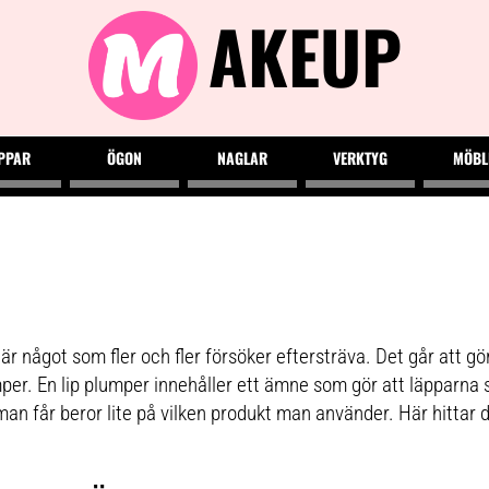
AKEUP
PPAR
ÖGON
NAGLAR
VERKTYG
MÖBL
 är något som fler och fler försöker eftersträva. Det går att gö
er. En lip plumper innehåller ett ämne som gör att läpparna svä
n får beror lite på vilken produkt man använder. Här hittar d