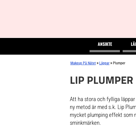
ANSIKTE
LÄ
»
»
Makeup På Nätet
Läppar
Plumper
LIP PLUMPER
Att ha stora och fylliga läppar
ny metod är med s.k. Lip Plump
mycket plumping effekt som ma
sminkmärken.