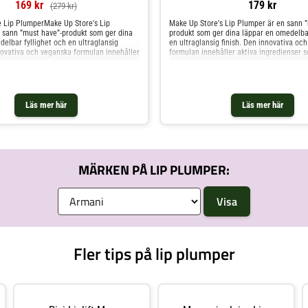
169 kr
179 kr
(279 kr)
 Lip PlumperMake Up Store's Lip
Make Up Store's Lip Plumper är en sann ”
 sann ”must have”-produkt som ger dina
produkt som ger dina läppar en omedelbar
elbar fyllighet och en ultraglansig
en ultraglansig finish. Den innovativa oc
novativa och veganska formulan innehåller
formulan innehåller aktiva ingredienser 
ienser som ökar volymen och ger djup
volymen och ger djup återfuktning åt läp
åt läpparna. Med ingredienser som
ingredienser som Ingefära, Spanskpeppar
nskpeppar, Avokadoolja och naturliga
och naturliga peptider, ger denna produkt
 denna produkt inte bara omedelbara
omedelbara resultat vid applicering (upp 
pplicering (upp till 4 timmar) utan även
utan även långsiktiga fördelar. Lip Plump
Läs mer här
Läs mer här
rdelar. Lip Plumpern har nämligen en
nämligen en innovativ teknologi, där läp
ologi, där läppvolymen förbättras med
förbättras med 40% och ökar återfuktni
återfuktningen med 60% efter 29 dagars
efter 29 dagars användning. Det är en m
et är en mångsidig och effektiv produkt
effektiv produkt för vackra, fylliga och v
lliga och välmående läppar. Med tre olika
läppar. Med tre olika färgnyanser att välj
t välja mellan - Sheer Pink, Nude eller
Sheer Pink, Nude eller Berry - kan du hitt
MÄRKEN PÅ LIP PLUMPER:
 hitta den perfekta nyansen för dig.
nyansen för dig. Användning: Applicera 
pplicera produkten med applikatorn på
applikatorn på under- och överläppen oc
erläppen och gnugga de sedan mot
sedan mot varandra. Produkten ger både k
dukten ger både kortsiktiga och
och omedelbara resultat, såväl som långs
ultat, såväl som långsiktiga fördelar.-
fördelar.-Vegansk -High shine/glossy finnis
shine/glossy finnish -Tillverkad i Italien 7
Italien Make Up Store Lip Plumper Nude
re Lip PlumperMake Up Store's Lip
 sann ”must have”-produkt som ger dina
elbar fyllighet och en ultraglansig
Fler tips på lip plumper
novativa och veganska formulan innehåller
ienser som ökar volymen och ger djup
åt läpparna. Med ingredienser som
nskpeppar, Avokadoolja och naturliga
 denna produkt inte bara omedelbara
pplicering (upp till 4 timmar) utan även