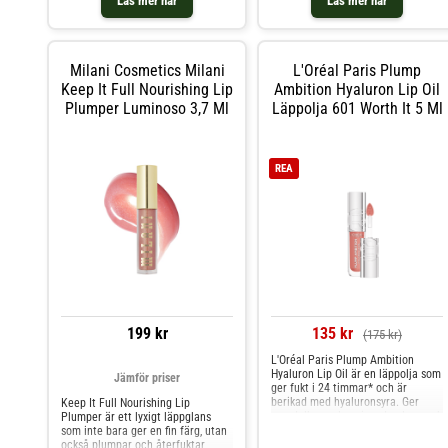
Läs mer här
Läs mer här
direkt på läpparna med hjälp av
applikatorn. TIRTIR Waterism Lip
Plumper 3,3 g
Milani Cosmetics Milani
L'Oréal Paris Plump
Keep It Full Nourishing Lip
Ambition Hyaluron Lip Oil
Plumper Luminoso 3,7 Ml
Läppolja 601 Worth It 5 Ml
REA
199 kr
135 kr
(175 kr)
L'Oréal Paris Plump Ambition
Hyaluron Lip Oil är en läppolja som
Jämför priser
ger fukt i 24 timmar* och är
berikad med hyaluronsyra. Ger
Keep It Full Nourishing Lip
omedelbar, volymgivande glans och
Plumper är ett lyxigt läppglans
synligt fylligare och livfulla läppar
som inte bara ger en fin färg, utan
med bara en applicering. Vårdande
också plumpar och återfuktar