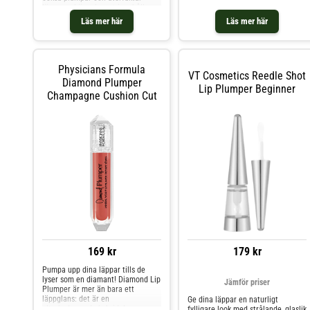
formula berikad med hyaluronsyra
läpparna.Läppglanset innehåller
och tripeptider i en fuktgivande
fuktbindande hyaluronsyra,
Läs mer här
Läs mer här
oljeblandning ger dina läppar en
stimulerar hudens naturliga
mjuk, smidig och återfuktad
kollagenproduktion och ger ett
känsla.Testa den unika, mjuka
felfritt resultat varje dag.
applikatorn med en masserande,
kulformad design i mitten som
Physicians Formula
VT Cosmetics Reedle Shot
samlar upp perfekt mängd formula
Diamond Plumper
för en komplett, volymgivande look
Lip Plumper Beginner
Champagne Cushion Cut
med glasliknande finish.Berikad
med hyaluronsyraFukt i 24 timmar*
och volymgivande glansFylligare
och slätare läppar med endast en
appliceringKlumpar intePassar
känsliga läppar*Instrumentellt test
169 kr
179 kr
Pumpa upp dina läppar tills de
lyser som en diamant! Diamond Lip
Jämför priser
Plumper är mer än bara ett
läppglans: det är en
Ge dina läppar en naturligt
ultrahydrerande hybridglans serum
fylligare look med strålande, glaslik