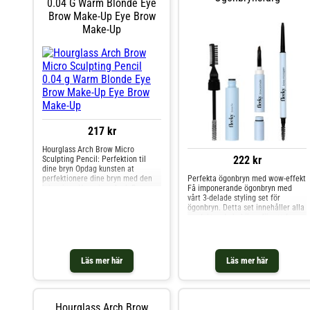
0.04 G Warm Blonde Eye
produkten sku
Brow Make-Up Eye Brow
orsaka allvarli
bruksanvisning
Make-Up
instruktioner
inte avsedd f
Temporära tat
för allergier. 
ansiktet eller
reagerat på hå
på en temporä
+ Coloran Ögo
217 kr
Hourglass Arch Brow Micro
222 kr
Sculpting Pencil: Perfektion til
dine bryn Opdag kunsten at
perfektionere dine bryn med den
Perfekta ögonbryn med wow-effekt
luksuriøse Hourglass Arch Brow
Få imponerande ögonbryn med
Micro Sculpting Pencil. Denne
vårt 3-delade styling set för
raffinerede brynblyant i nuancen
ögonbryn. Detta set innehåller alla
Warm Blonde tilbyder uovertruffen
produkter du behöver för att forma,
præcision og kontrol, så du
skugga, fylla i luckor och definiera
ubesværet kan skabe den
dina ögonbryn. Brow Fix fixerar
dina ögonbryn i önskad form,
medan pomadan ger dem djup och
Läs mer här
Läs mer här
fyller i luckor perfekt. Micropen
gör att du kan följa enskilda
hårstrån och skapa en komplett
och felfri ögonbrynslook. Följande
ingår i setet 1 x Brow Fix - för
Hourglass Arch Brow