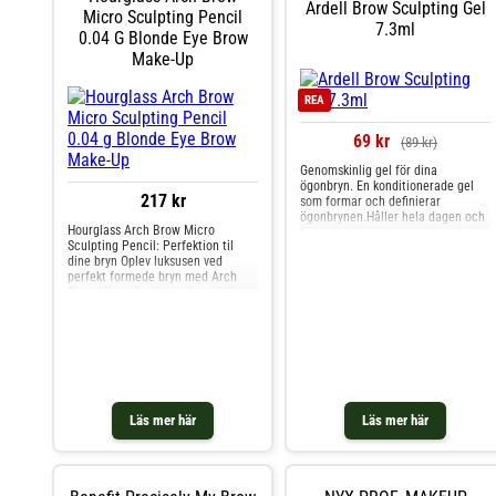
Ardell Brow Sculpting Gel
långvarig fixering 1 x Brow Pomade
Micro Sculpting Pencil
- ger färg och fyllighet 1 x Brow
7.3ml
0.04 G Blonde Eye Brow
Micropen - exakt spårning av
hårstråna Detta set med
Make-Up
ögonbrynspennor innehåller allt du
behöver för perfekt stylade bryn.
Oavsett om du föredrar en naturlig
REA
eller dramatisk look anpassar sig
vårt set till dina behov.
69 kr
(89 kr)
Produkterna är vattenfasta och
erbjuder en rad olika färger som
Genomskinlig gel för dina
passar alla ögonbrynsfärger.
ögonbryn. En konditionerade gel
217 kr
som formar och definierar
ögonbrynen.Håller hela dagen och
Hourglass Arch Brow Micro
är perfekt för dig som vill ha fylliga
Sculpting Pencil: Perfektion til
och naturliga ögonbryn!
dine bryn Oplev luksusen ved
perfekt formede bryn med Arch
Brow Micro Sculpting Pencil. Dette
forfinede brynprodukt fra
Hourglass giver dig ultimativ
kontrol og præcision til at skabe et
naturligt, men iøjnefaldende look.
Særligt designet
Läs mer här
Läs mer här