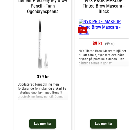
Benefit Precisely My Brow
NYX PROF. MAKEUP
Pencil - Tunn
Tinted Brow Mascara -
Ögonbrynspenna
Black
REA
89 kr
(99 kr)
NYX Tinted Brow Mascara hjälper
till att tämja, nyansera och hålla
brynen på plats hela dagen. Den
pålitliga formeln gör att
ögonbrynen känns mjuka med full
kontroll.
379 kr
Uppdaterad förpackning men
fortfarande formulan du älskar! Få
naturliga ögonbryn med Benefit
precisely my brow pencil. Denna
fantastiska ögonbrynspennan gör
det enkelt för dig att fylla i
ögonbryn och få ett naturligt och
snyggt resultat.- Den tunna
spetsen gör det möjligt att dra små
hårliknande sträck för fylligare
Läs mer här
Läs mer här
ögonbryn.- Håller i upp till 12
timmar.- Den smälter fint in med