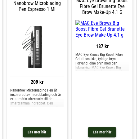
MAC Eye Brows Big Boost
Nanobrow Microblading
enkel, skräddarsydd täckning.
Fibre Gel Brunette Eye
Applicera med lätta, små drag från
Pen Espresso 1 Ml
Brow Make-Up 4.1 G
slutet av brynet och arbeta dig
inåt. - Mjukt definierade, naturligt
fyllda bryn - Långvarig, kladdfri,
bleknar inte - Behagligt lätt känsla
- Idealisk för mjuka, diffusa bryn -
Ren, kontrollerad applicering.
187 kr
MAC Eye Brows Big Boost Fibre
Gel til smukke, fyldige bryn
Forvandl dine bryn med den
luksuriøse MAC Eye Brows Big
Boost Fibre Gel. Dette innovative
produkt kombinerer farve og
volumen og skaber et naturligt og
209 kr
velplejet udtryk. Uanset om du
ønsker diskret definition eller en
Nanobrow Microblading Pen är
mere dramatisk effekt
inspirerad av microblading och är
ett utmärkt alternativ till det
smärtsamma ingreppet. Den
fjädertunna spetsen ritar enkelt
extremt tunna linjer som är otroligt
lika riktiga ögonbrynshår! Med
Nanobrow-brynpennan kan du
skapa en felfri sminkning, få dina
bryn att verka mer fylliga och
Läs mer här
Läs mer här
skapa hårliknande streck för att
fylla i glesa områden. Det är ett