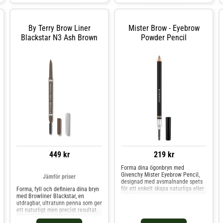
smärtfritt sätt att få vackra och
tjocka ögonbryn och dölja
eventuella ojämnheter. Den är
vattenfast och hållbar och håller i
By Terry Brow Liner
Mister Brow - Eyebrow
upp till 24 timmar. Den veganska
Blackstar N3 Ash Brown
Powder Pencil
formulan med utmärkt
pigmentering är motståndskraftig
mot att smetas ut av svett för
långvarig brynmakeup. Den finns i
5 naturliga nyanser, perfekt för alla
hudtoner. Nanobrow-pennan är
metoden för att skapa en
sminkning som ser ut precis som
microblading!
449 kr
219 kr
Forma dina ögonbryn med
Givenchy Mister Eyebrow Pencil,
Jämför priser
designad med avsmalnande spets
för ett enkelt skapa naturliga eller
Forma, fyll och definiera dina bryn
sofistikerade looks. I andra änden
med Browliner Blackstar, en
finns en borste som ger dina bryn
utdragbar, ultratunn penna som ger
den sista touchen och hjälper dig
ett naturligt men precist resultat.
till önskad form. Mister Eyebrow
Den byggbara, lättblendade