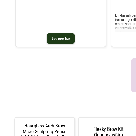
som kan användas för att mjuka upp hårda kanter och
för att borsta igenom brynen. Brow Definer är en
uppskruvbar och självvässande penna med
triangelformad spets. - Pennan fyller i glesa partier och
En klassisk p
definierar ögonbrynens form. - Den mjuka, krämiga
formula ger d
formulan ger snabbt täckning och är lätt att applicera.
om du sportar
- På andra sidan av pennan finns en borste som kan
vill framhäva 
användas för att mjuka upp hårda kanter och för att
i 4-6 veckor. 
borsta igenom brynen.
aktiveringsvät
Läs mer här
med, samt appl
färgningar. Pr
säkerställa hö
Colorancreme 
addera sedan 
aktiveringsvät
kortare verkn
noga med den 
är färdig ska
lägg på så myc
försiktig så a
minuter tvätta
längre tid bla
Om huden känn
med creme ell
skölj noga me
anlag för alle
test 48 timma
applicera en l
armvecket. Lå
Hourglass Arch Brow
vatten. Om irr
Fleeky Brow Kit
produkten.VAR
Micro Sculpting Pencil
Ögonbrynsfärg
kontakt med ö