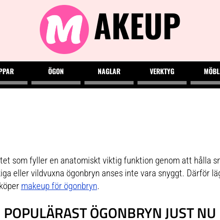
AKEUP
PPAR
ÖGON
NAGLAR
VERKTYG
MÖBL
tet som fyller en anatomiskt viktig funktion genom att hålla s
ga eller vildvuxna ögonbryn anses inte vara snyggt. Därför läg
 köper
makeup för ögonbryn
.
POPULÄRAST ÖGONBRYN JUST NU