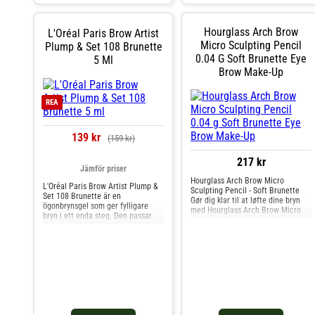
brynen och får de att se mer
definierade och välformade ut.- Är
perfekt för att fylla i hål i glesare
Hourglass Arch Brow
L'Oréal Paris Brow Artist
ögonbryn.- Ger med den enkla glide
Micro Sculpting Pencil
Plump & Set 108 Brunette
on-formulan en fin symmetri.För
ännu fylligare bryn, använd Gimme
0.04 G Soft Brunette Eye
5 Ml
Brow+ och avsluta med They're
Brow Make-Up
Real! Magnet Mascara för
EXTREMT långa fransar.
REA
139 kr
(159 kr)
217 kr
Jämför priser
Hourglass Arch Brow Micro
L'Oréal Paris Brow Artist Plump &
Sculpting Pencil - Soft Brunette
Set 108 Brunette är en
Gør dig klar til at løfte dine bryn
ögonbrynsgel som ger fylligare
med Hourglass Arch Brow Micro
bryn i ett enda steg. Den passar
Sculpting Pencil i den raffinerede
dig som vill ha volym och mer
nuance Soft Brunette. Dette
definierade bryn utan styvt
luksuriøse brynprodukt er skabt til
resultat, i en brun nyans som tonar
den moderne kvinde, der søger
och formar ljusbruna till
perfektion og elegance i sin
mörkbruna bryn. Fördelar med
makeup-rutine.
Brow Artist Plump & Set Lätt
formula som ger fylliga ögonbryn
utan att kännas styva Kort
applikator och vinklad borste för
exakt applicering Vattenfast och