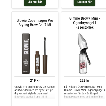
Läs mer här
Läs mer här
smetar inte ut - sitter kvar hela
dagen Brun ton som passar
ljusbruna till mörka bryn Är den
vattenfast och håller hela dagen?
Ja, formulan är vattenfast och
Gimme Brow+ Mini -
smetfri, så brynen håller formen
Glowie Copenhagen Pro
Ögonbrynsgel I
dygnet runt. Vill du köpa
Styling Brow Gel 7 Ml
ögonbrynsgel online är 108
Resestorlek
Brunette ett enkelt val för fylligare
bryn i ett steg.
219 kr
229 kr
Glowie Pro Styling Brow Gel Cacao
Få fylligare ÖGONBRYN…NU! Med
är utvecklad med ett syfte: att ge
Gimme Brow+ Mini - ögonbrynsgel i
dig vackert stylade bryn med
resestorlek får du:- En färgad
långvarig stadga i upp till 16
ögonbrynsgel med små mikrofiber
timmar. Med sin lätta formula,
som fäster vid brynhår och hud och
brush-in-cap-design och precisa
skapar illusionen av buskiga bryn.-