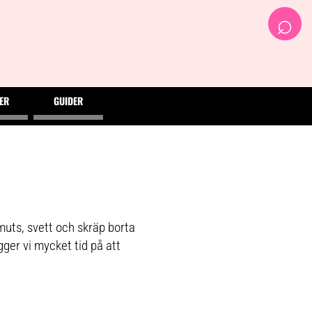
⌕
ER
GUIDER
muts, svett och skräp borta
ger vi mycket tid på att