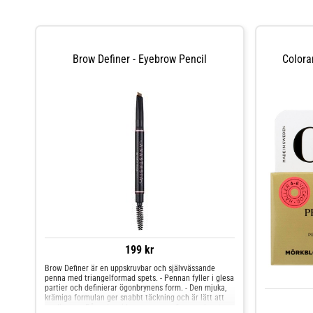
Brow Definer - Eyebrow Pencil
Colora
199 kr
Brow Definer är en uppskruvbar och självvässande
penna med triangelformad spets. - Pennan fyller i glesa
partier och definierar ögonbrynens form. - Den mjuka,
krämiga formulan ger snabbt täckning och är lätt att
applicera. - På andra sidan av pennan finns en borste