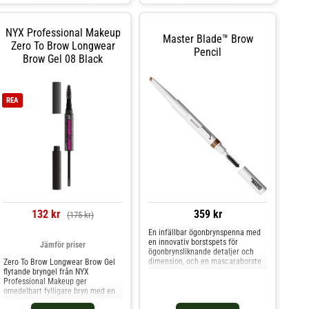
kontrollerad applicering
utan att kladda, smeta eller blekna.
Uppskruvbar penna som inte
Morphe Nano Brow Pencil Cold
behöver vässas Vattenfast formula
Brew
som sitter kvar länge utan att
NYX Professional Makeup
Master Blade™ Brow
blekna eller färga av sigCRUELTY
Zero To Brow Longwear
FREEKLINISKT
Pencil
Brow Gel 08 Black
TESTATOPARFYMERATVEGAN-
FRIENDLY
REA
132 kr
359 kr
(175 kr)
En infällbar ögonbrynspenna med
en innovativ borstspets för
Jämför priser
ögonbrynsliknande detaljer och
dimension, och en mascaraborste
Zero To Brow Longwear Brow Gel
för enkel blandning. Borstens
flytande bryngel från NYX
vinklade kant ger stora drag för att
Professional Makeup ger
markera och skugga, medan den
omedelbart fylligare bryn med en
automatiskt glidande pennan ger
naturlig look. Formulan sitter som