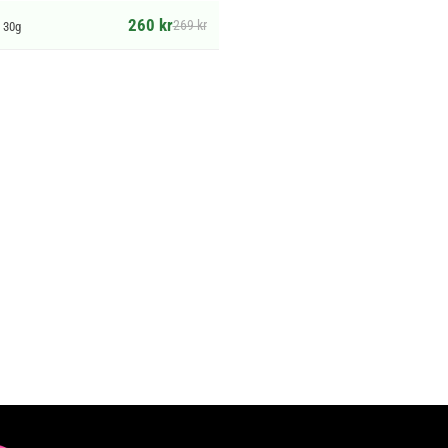
260 kr
269 kr
 30g