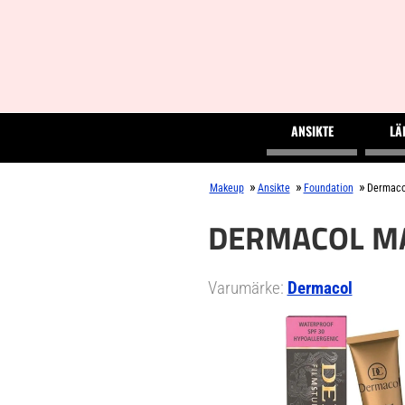
ANSIKTE
LÄ
»
»
»
Makeup
Ansikte
Foundation
Dermaco
DERMACOL MA
Varumärke:
Dermacol