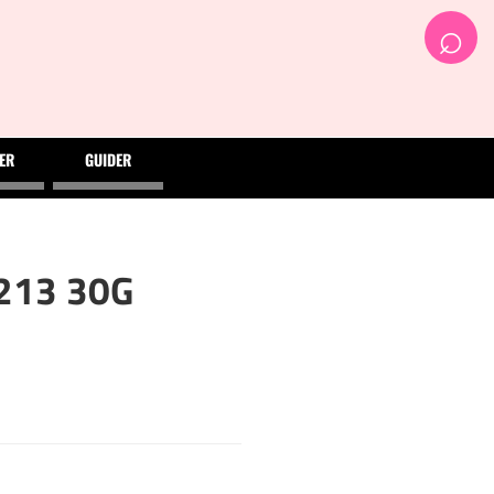
⌕
ER
GUIDER
213 30G