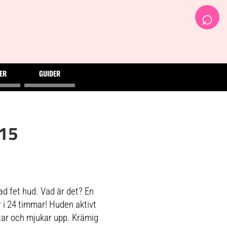
⌕
ER
GUIDER
15
d fet hud. Vad är det? En
 i 24 timmar! Huden aktivt
tar och mjukar upp. Krämig