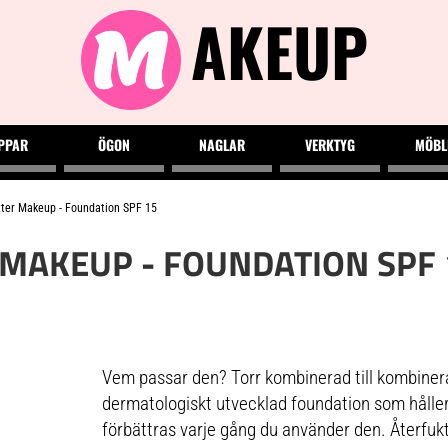
AKEUP
PPAR
ÖGON
NAGLAR
VERKTYG
MÖBL
ter Makeup - Foundation SPF 15
 MAKEUP - FOUNDATION SPF 
Vem passar den? Torr kombinerad till kombinera
dermatologiskt utvecklad foundation som håller
förbättras varje gång du använder den. Återfuk