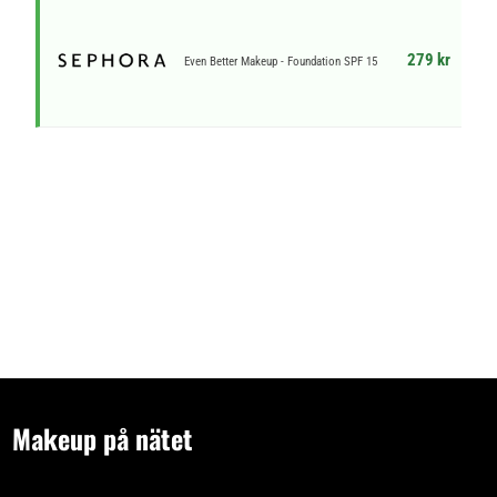
279 kr
Even Better Makeup - Foundation SPF 15
Makeup på nätet
- tips och idéer för oss som gillar makeup på nätet. Vi skriver