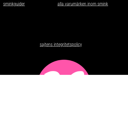
sminkguider
och listar nästan
alla varumärken inom smink
som går
att få tag på i Sverige.
Har du förslag och idéer får du gärna kontakta oss på
kontakt@makeuppanatet.se
Integritetspolicy
Här kan du läsa om
sajtens integritetspolicy
.