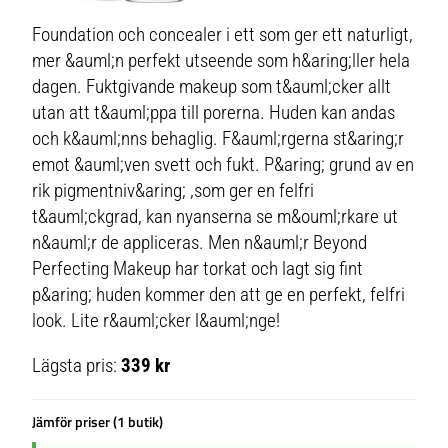
Foundation och concealer i ett som ger ett naturligt,
mer &auml;n perfekt utseende som h&aring;ller hela
dagen. Fuktgivande makeup som t&auml;cker allt
utan att t&auml;ppa till porerna. Huden kan andas
och k&auml;nns behaglig. F&auml;rgerna st&aring;r
emot &auml;ven svett och fukt. P&aring; grund av en
rik pigmentniv&aring; ,som ger en felfri
t&auml;ckgrad, kan nyanserna se m&ouml;rkare ut
n&auml;r de appliceras. Men n&auml;r Beyond
Perfecting Makeup har torkat och lagt sig fint
p&aring; huden kommer den att ge en perfekt, felfri
look. Lite r&auml;cker l&auml;nge!
Lägsta pris:
339 kr
Jämför priser (1 butik)