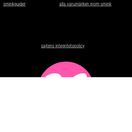
sminkguider
och listar nästan
alla varumärken inom smink
som går
att få tag på i Sverige.
Har du förslag och idéer får du gärna kontakta oss på
kontakt@makeuppanatet.se
Integritetspolicy
Här kan du läsa om
sajtens integritetspolicy
.