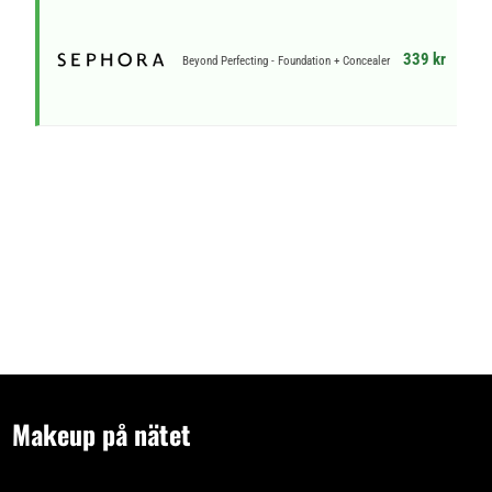
339 kr
Beyond Perfecting - Foundation + Concealer
Makeup på nätet
- tips och idéer för oss som gillar makeup på nätet. Vi skriver