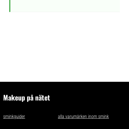
Makeup på nätet
- tips och idéer för oss som gillar makeup på nätet. Vi skriver
sminkguider
och listar nästan
alla varumärken inom smink
som går
att få tag på i Sverige.