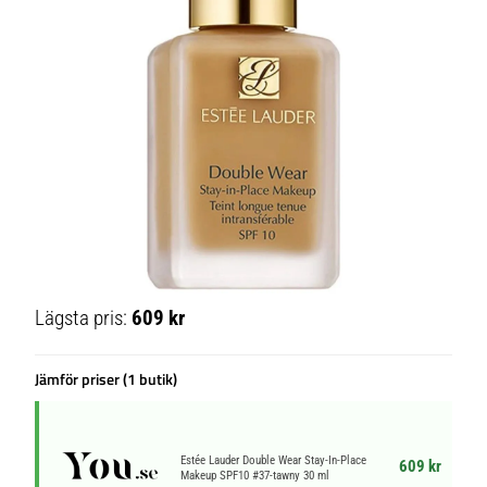
Lägsta pris:
609 kr
Jämför priser (1 butik)
Estée Lauder Double Wear Stay-In-Place
609 kr
Makeup SPF10 #37-tawny 30 ml