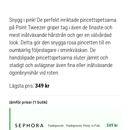
Snygg i pink! De perfekt inriktade pincettspetsarna
på Point Tweezer griper tag i även de finaste och
mest inåtväxande hårstrån och ger en välvårdad
look. Detta gör den snygga rosa pincetten till en
oumbärlig följeslagare i sminkväskan. De
handslipade pincettspetsarna sluter jämnt och
stadigt och avlägsnar även fina eller inåtväxande
ögonbrynshår vid roten.
Lägsta pris:
349 kr
Jämför priser (1 butik)
349 kr
Punktpincett - Punktpincett, Pretty in Pink