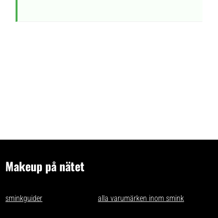
Makeup på nätet
- tips och idéer för oss som gillar makeup på nätet. Vi skriver
sminkguider
och listar nästan
alla varumärken inom smink
som går
att få tag på i Sverige.