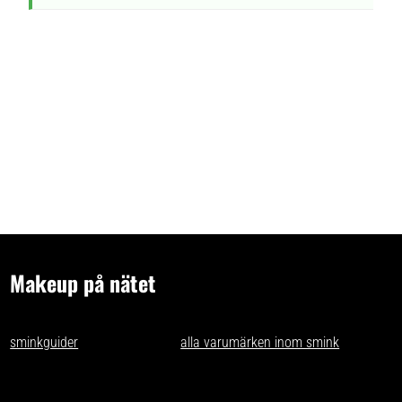
Makeup på nätet
- tips och idéer för oss som gillar makeup på nätet. Vi skriver
sminkguider
och listar nästan
alla varumärken inom smink
som går
att få tag på i Sverige.
Har du förslag och idéer får du gärna kontakta oss på