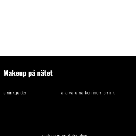
Makeup på nätet
- tips och idéer för oss som gillar makeup på nätet. Vi skriver
sminkguider
och listar nästan
alla varumärken inom smink
som går
att få tag på i Sverige.
Har du förslag och idéer får du gärna kontakta oss på
kontakt@makeuppanatet.se
Integritetspolicy
Här kan du läsa om
sajtens integritetspolicy
.