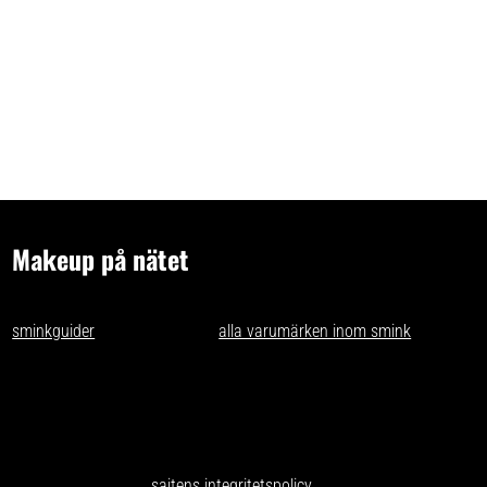
Makeup på nätet
- tips och idéer för oss som gillar makeup på nätet. Vi skriver
sminkguider
och listar nästan
alla varumärken inom smink
som går
att få tag på i Sverige.
Har du förslag och idéer får du gärna kontakta oss på
kontakt@makeuppanatet.se
Integritetspolicy
Här kan du läsa om
sajtens integritetspolicy
.