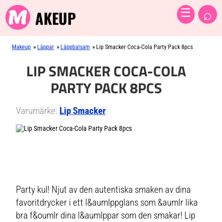
⌕
☰
AKEUP
»
»
»
Makeup
Läppar
Läppbalsam
Lip Smacker Coca-Cola Party Pack 8pcs
LIP SMACKER COCA-COLA
PARTY PACK 8PCS
Varumärke:
Lip Smacker
Party kul! Njut av den autentiska smaken av dina
favoritdrycker i ett l&aumlppglans som &aumlr lika
bra f&oumlr dina l&aumlppar som den smakar! Lip