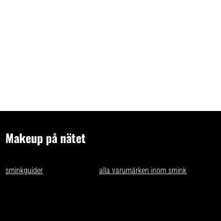
Makeup på nätet
- tips och idéer för oss som gillar makeup på nätet. Vi skriver
sminkguider
och listar nästan
alla varumärken inom smink
som går
att få tag på i Sverige.
Har du förslag och idéer får du gärna kontakta oss på
kontakt@makeuppanatet.se