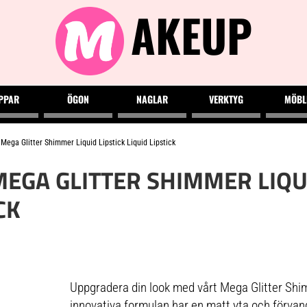
AKEUP
PPAR
ÖGON
NAGLAR
VERKTYG
MÖBL
Mega Glitter Shimmer Liquid Lipstick Liquid Lipstick
EGA GLITTER SHIMMER LIQUI
CK
Uppgradera din look med vårt Mega Glitter Shim
innovativa formulan har en matt yta och förvandla