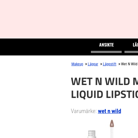
ANSIKTE
LÄ
»
»
»
Makeup
Läppar
Läppstift
Wet N Wild 
WET N WILD M
LIQUID LIPSTI
Varumärke:
wet n wild