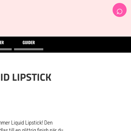
⌕
ER
GUIDER
D LIPSTICK
mer Liquid Lipstick! Den
s till en glittrig finish när du