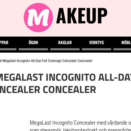
AKEUP
PPAR
ÖGON
NAGLAR
VERKTYG
MÖBL
d Megalast Incognito All-Day Full Coverage Concealer Concealer
MEGALAST INCOGNITO ALL-DA
NCEALER CONCEALER
MegaLast Incognito Concealer med vårdande oc
som sheasmör, lakritsrotextrakt och mangofrön