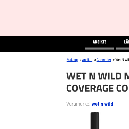
ANSIKTE
LÄ
»
»
»
Makeup
Ansikte
Concealer
Wet N Wil
WET N WILD 
COVERAGE CO
Varumärke:
wet n wild