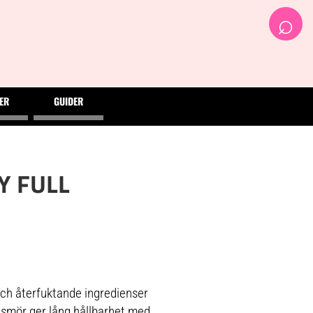
⌕
ER
GUIDER
Y FULL
h återfuktande ingredienser
smör ger lång hållbarhet med