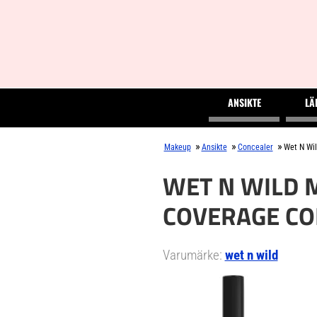
ANSIKTE
LÄ
»
»
»
Makeup
Ansikte
Concealer
Wet N Wil
WET N WILD 
COVERAGE CO
Varumärke:
wet n wild