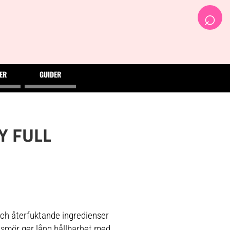
⌕
ER
GUIDER
Y FULL
h återfuktande ingredienser
smör ger lång hållbarhet med