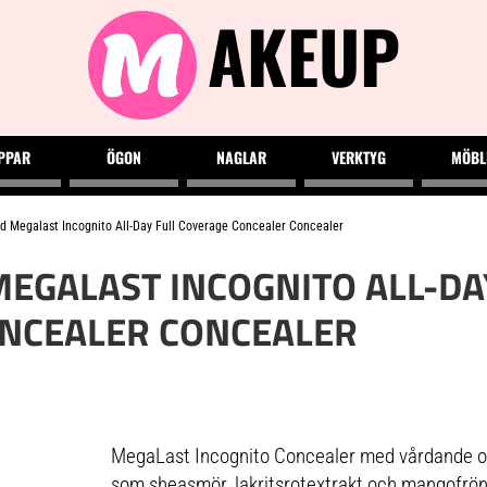
AKEUP
PPAR
ÖGON
NAGLAR
VERKTYG
MÖBL
d Megalast Incognito All-Day Full Coverage Concealer Concealer
MEGALAST INCOGNITO ALL-DA
NCEALER CONCEALER
MegaLast Incognito Concealer med vårdande oc
som sheasmör, lakritsrotextrakt och mangofrön