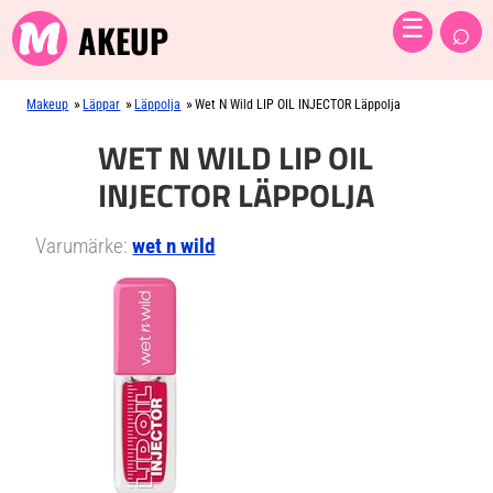
⌕
☰
AKEUP
»
»
»
Makeup
Läppar
Läppolja
Wet N Wild LIP OIL INJECTOR Läppolja
WET N WILD LIP OIL
INJECTOR LÄPPOLJA
Varumärke:
wet n wild