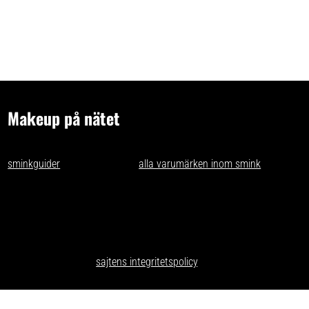
Makeup på nätet
- tips och idéer för oss som gillar makeup på nätet. Vi skriver
sminkguider
och listar nästan
alla varumärken inom smink
som går
att få tag på i Sverige.
Har du förslag och idéer får du gärna kontakta oss på
kontakt@makeuppanatet.se
Integritetspolicy
Här kan du läsa om
sajtens integritetspolicy
.