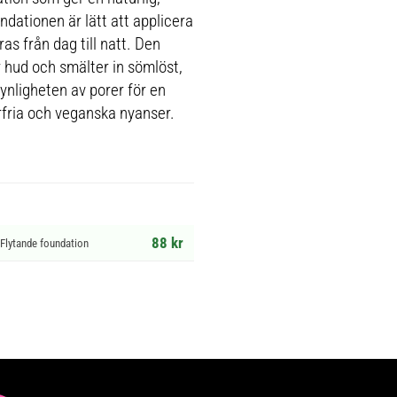
ndationen är lätt att applicera
as från dag till natt. Den
r hud och smälter in sömlöst,
synligheten av porer för en
erfria och veganska nyanser.
88 kr
Flytande foundation