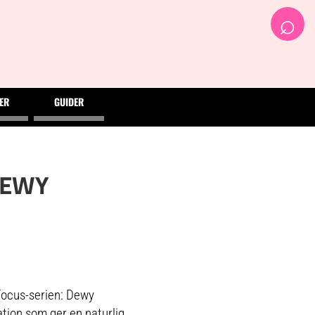
⌕
ER
GUIDER
DEWY
Focus-serien: Dewy
tion som ger en naturlig,