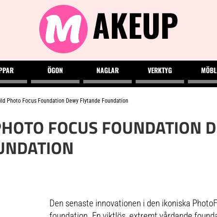
AKEUP
PPAR
ÖGON
NAGLAR
VERKTYG
MÖBL
ld Photo Focus Foundation Dewy Flytande Foundation
PHOTO FOCUS FOUNDATION 
UNDATION
Den senaste innovationen i den ikoniska Photo
foundation. En viktlös, extremt vårdande founda