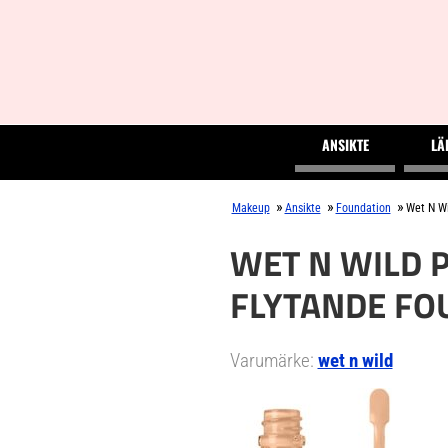
ANSIKTE
LÄ
»
»
»
Makeup
Ansikte
Foundation
Wet N Wi
WET N WILD 
FLYTANDE FO
Varumärke:
wet n wild