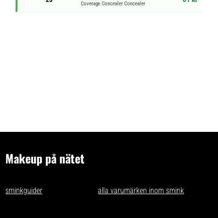
Coverage Concealer Concealer
Makeup på nätet
- tips och idéer för oss som gillar makeup på nätet. Vi skriver
sminkguider
och listar nästan
alla varumärken inom smink
som går
att få tag på i Sverige.