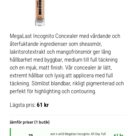
MegaLast Incognito Concealer med vårdande och
återfuktande ingredienser som sheasmör,
lakritsrotextrakt och mangofrönsmör ger lång
hållbarhet med byggbar, medium till full täckning
och en mjuk, matt finish. Vår concealer är lätt,
extremt hållbar och lyxig att applicera med full
täckning. Sömlöst blandbar, rikligt pigmenterad och
perfekt för highlighting och contouring.
Lägsta pris:
61 kr
Jämför priser (1 butik)
wet n wild Megalast Incognito All-Day Full
61 kr
23