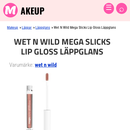
⌕
☰
AKEUP
»
»
»
Makeup
Läppar
Läppglans
Wet N Wild Mega Slicks Lip Gloss Läppglans
WET N WILD MEGA SLICKS
LIP GLOSS LÄPPGLANS
Varumärke:
wet n wild