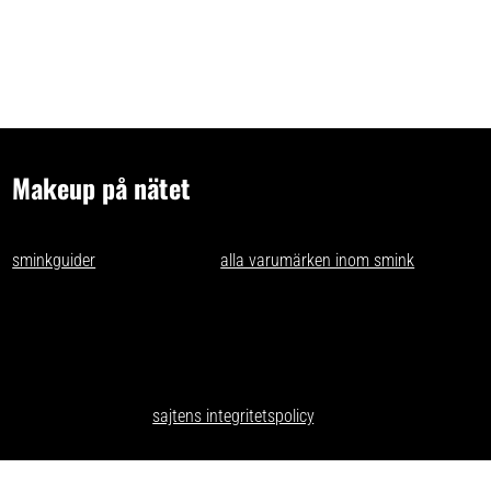
Makeup på nätet
- tips och idéer för oss som gillar makeup på nätet. Vi skriver
sminkguider
och listar nästan
alla varumärken inom smink
som går
att få tag på i Sverige.
Har du förslag och idéer får du gärna kontakta oss på
kontakt@makeuppanatet.se
Integritetspolicy
Här kan du läsa om
sajtens integritetspolicy
.