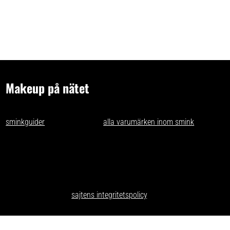
Makeup på nätet
- tips och idéer för oss som gillar makeup på nätet. Vi skriver
sminkguider
och listar nästan
alla varumärken inom smink
som går
att få tag på i Sverige.
Har du förslag och idéer får du gärna kontakta oss på
kontakt@makeuppanatet.se
Integritetspolicy
Här kan du läsa om
sajtens integritetspolicy
.