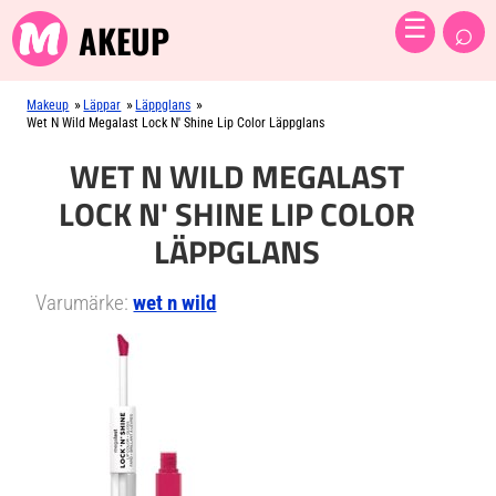
⌕
☰
AKEUP
»
»
»
Makeup
Läppar
Läppglans
Wet N Wild Megalast Lock N' Shine Lip Color Läppglans
WET N WILD MEGALAST
LOCK N' SHINE LIP COLOR
LÄPPGLANS
Varumärke:
wet n wild