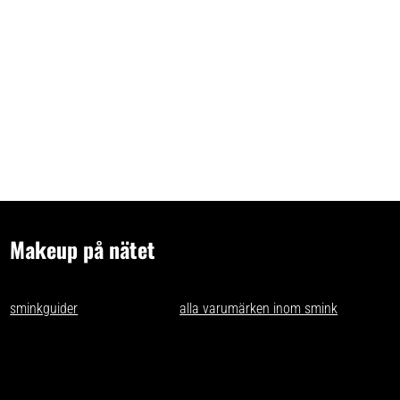
Makeup på nätet
- tips och idéer för oss som gillar makeup på nätet. Vi skriver
sminkguider
och listar nästan
alla varumärken inom smink
som går
att få tag på i Sverige.
Har du förslag och idéer får du gärna kontakta oss på
kontakt@makeuppanatet.se