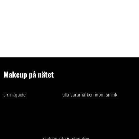
Makeup på nätet
- tips och idéer för oss som gillar makeup på nätet. Vi skriver
sminkguider
och listar nästan
alla varumärken inom smink
som går
att få tag på i Sverige.
Har du förslag och idéer får du gärna kontakta oss på
kontakt@makeuppanatet.se
Integritetspolicy
Här kan du läsa om
sajtens integritetspolicy
.