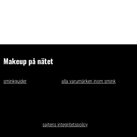
Makeup på nätet
- tips och idéer för oss som gillar makeup på nätet. Vi skriver
sminkguider
och listar nästan
alla varumärken inom smink
som går
att få tag på i Sverige.
Har du förslag och idéer får du gärna kontakta oss på
kontakt@makeuppanatet.se
Integritetspolicy
Här kan du läsa om
sajtens integritetspolicy
.