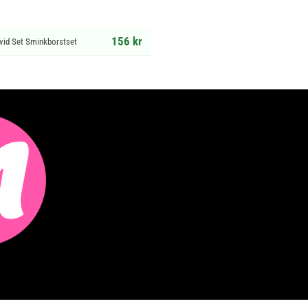
156 kr
ivid Set Sminkborstset