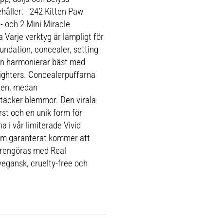
åller: - 242 Kitten Paw
- och 2 Mini Miracle
 Varje verktyg är lämpligt för
undation, concealer, setting
en harmonierar bäst med
ighters. Concealerpuffarna
åden, medan
täcker blemmor. Den virala
st och en unik form för
 i vår limiterade Vivid
som garanterat kommer att
t rengöras med Real
egansk, cruelty-free och
.