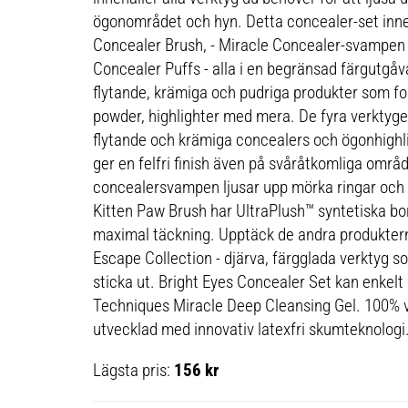
ögonområdet och hyn. Detta concealer-set inneh
Concealer Brush, - Miracle Concealer-svampen 
Concealer Puffs - alla i en begränsad färgutgåva
flytande, krämiga och pudriga produkter som fo
powder, highlighter med mera. De fyra verktyg
flytande och krämiga concealers och ögonhighl
ger en felfri finish även på svåråtkomliga omr
concealersvampen ljusar upp mörka ringar och 
Kitten Paw Brush har UltraPlush™ syntetiska bor
maximal täckning. Upptäck de andra produkterna
Escape Collection - djärva, färgglada verktyg 
sticka ut. Bright Eyes Concealer Set kan enkel
Techniques Miracle Deep Cleansing Gel. 100% v
utvecklad med innovativ latexfri skumteknologi
Lägsta pris:
156 kr