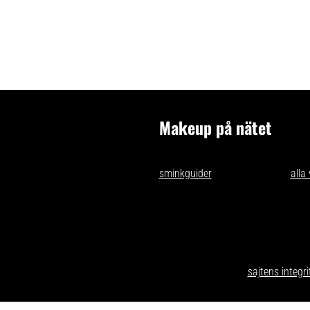
Makeup på nätet
- tips och idéer för oss som gillar 
sminkguider
och listar nästan
alla
att få tag på i Sverige.
Har du förslag och idéer får du g
kontakt@makeuppanatet.se
Integritetspolicy
Här kan du läsa om
sajtens integri