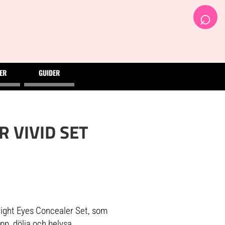
⌕
ER
GUIDER
 VIVID SET
right Eyes Concealer Set, som
upp, dölja och belysa