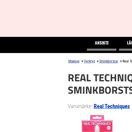
ANSIKTE
LÄ
»
»
»
Makeup
Verktyg
Sminkborstar
Real T
REAL TECHNIQ
SMINKBORST
Varumärke:
Real Techniques