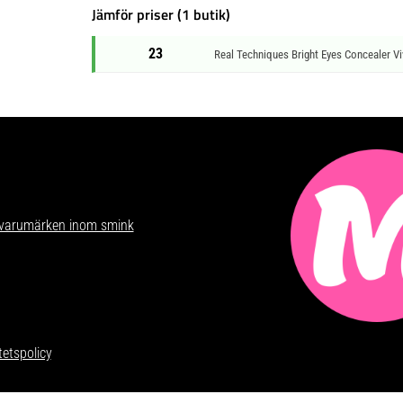
Jämför priser (1 butik)
23
Real Techniques Bright Eyes Concealer V
makeup på nätet. Vi skriver
 varumärken inom smink
som går
ärna kontakta oss på
tetspolicy
.