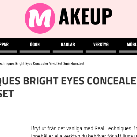
AKEUP
PPAR
ÖGON
NAGLAR
VERKTYG
MÖBL
echniques Bright Eyes Concealer Vivid Set Sminkborstset
UES BRIGHT EYES CONCEALER
SET
Bryt ut från det vanliga med Real Techniques B
innehåller alla verktyg du behöver för att ljusa 