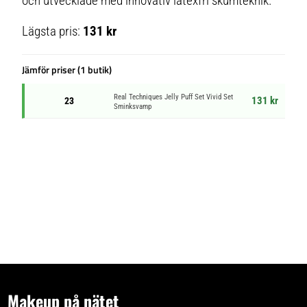
och utvecklade med innovativ latexfri skumteknik.
Lägsta pris:
131 kr
Jämför priser (1 butik)
Real Techniques Jelly Puff Set Vivid Set
131 kr
23
Sminksvamp
Makeup på nätet