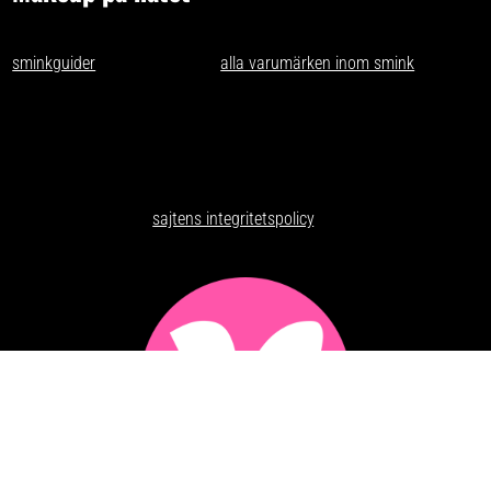
- tips och idéer för oss som gillar makeup på nätet. Vi skriver
sminkguider
och listar nästan
alla varumärken inom smink
som går
att få tag på i Sverige.
Har du förslag och idéer får du gärna kontakta oss på
kontakt@makeuppanatet.se
Integritetspolicy
Här kan du läsa om
sajtens integritetspolicy
.