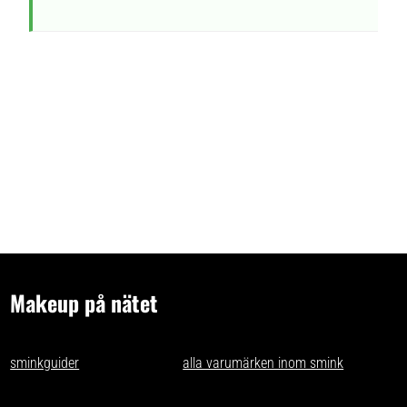
Makeup på nätet
- tips och idéer för oss som gillar makeup på nätet. Vi skriver
sminkguider
och listar nästan
alla varumärken inom smink
som går
att få tag på i Sverige.