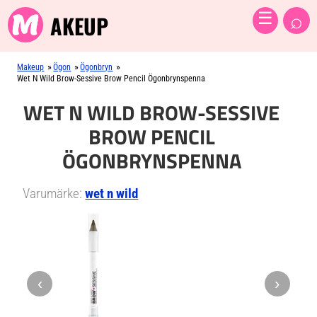
⌕
☰
AKEUP
»
»
»
Makeup
Ögon
Ögonbryn
Wet N Wild Brow-Sessive Brow Pencil Ögonbrynspenna
WET N WILD BROW-SESSIVE
BROW PENCIL
ÖGONBRYNSPENNA
Varumärke:
wet n wild
‹
›