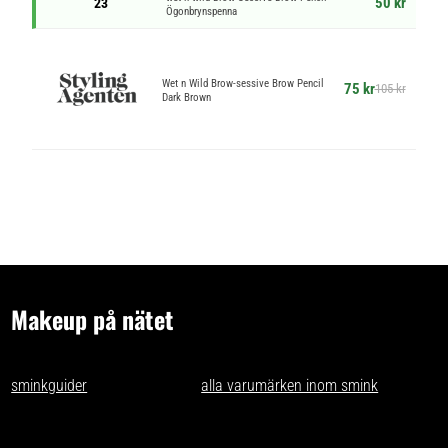
50 kr
23
Ögonbrynspenna
Wet n Wild Brow-sessive Brow Pencil
75 kr
105 kr
Dark Brown
Makeup på nätet
- tips och idéer för oss som gillar makeup på nätet. Vi skriver
sminkguider
och listar nästan
alla varumärken inom smink
som går
att få tag på i Sverige.
Har du förslag och idéer får du gärna kontakta oss på