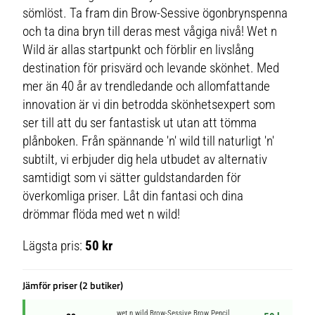
sömlöst. Ta fram din Brow-Sessive ögonbrynspenna
och ta dina bryn till deras mest vågiga nivå! Wet n
Wild är allas startpunkt och förblir en livslång
destination för prisvärd och levande skönhet. Med
mer än 40 år av trendledande och allomfattande
innovation är vi din betrodda skönhetsexpert som
ser till att du ser fantastisk ut utan att tömma
plånboken. Från spännande 'n' wild till naturligt 'n'
subtilt, vi erbjuder dig hela utbudet av alternativ
samtidigt som vi sätter guldstandarden för
överkomliga priser. Låt din fantasi och dina
drömmar flöda med wet n wild!
Lägsta pris:
50 kr
Jämför priser (2 butiker)
wet n wild Brow-Sessive Brow Pencil